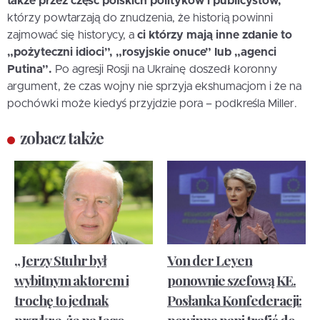
także przez część polskich polityków i publicystów,
którzy powtarzają do znudzenia, że historią powinni
zajmować się historycy, a
ci którzy mają inne zdanie to
„pożyteczni idioci”, „rosyjskie onuce” lub „agenci
Putina”.
Po agresji Rosji na Ukrainę doszedł koronny
argument, że czas wojny nie sprzyja ekshumacjom i że na
pochówki może kiedyś przyjdzie pora – podkreśla Miller.
zobacz także
„Jerzy Stuhr był
Von der Leyen
wybitnym aktorem i
ponownie szefową KE.
trochę to jednak
Posłanka Konfederacji:
przykre, że na Jego
powinna pani trafić do