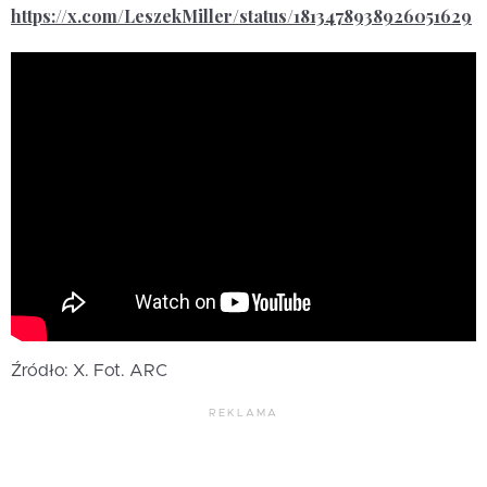
https://x.com/LeszekMiller/status/1813478938926051629
Źródło: X. Fot. ARC
REKLAMA