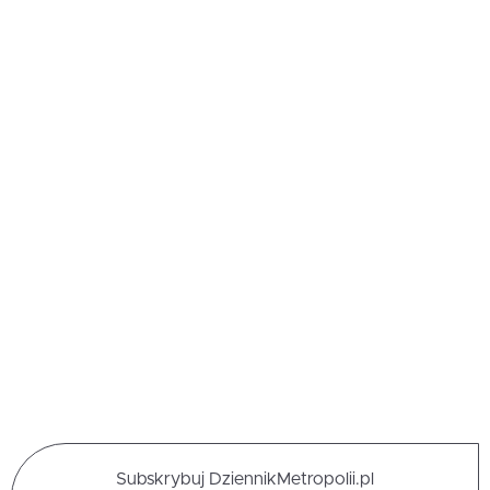
Subskrybuj DziennikMetropolii.pl