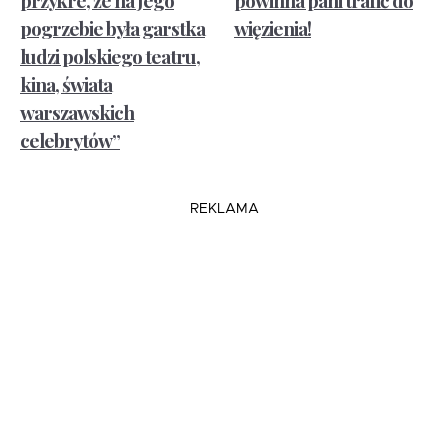
pogrzebie była garstka
więzienia!
ludzi polskiego teatru,
kina, świata
warszawskich
celebrytów”
REKLAMA