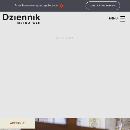
Portal finansowany przez społeczność
ZOSTAŃ PATRONEM
MENU
REKLAMA
ARTYKUŁY