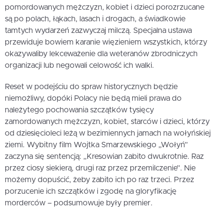
pomordowanych mężczyzn, kobiet i dzieci porozrzucane
są po polach, łąkach, lasach i drogach, a świadkowie
tamtych wydarzeń zazwyczaj milczą. Specjalna ustawa
przewiduje bowiem karanie więzieniem wszystkich, którzy
okazywaliby lekceważenie dla weteranów zbrodniczych
organizacji lub negowali celowość ich walki.
Reset w podejściu do spraw historycznych będzie
niemożliwy, dopóki Polacy nie będą mieli prawa do
należytego pochowania szczątków tysięcy
zamordowanych mężczyzn, kobiet, starców i dzieci, którzy
od dziesięcioleci leżą w bezimiennych jamach na wołyńskiej
ziemi. Wybitny film Wojtka Smarzewskiego „Wołyń”
zaczyna się sentencją: „Kresowian zabito dwukrotnie. Raz
przez ciosy siekierą, drugi raz przez przemilczenie”. Nie
możemy dopuścić, żeby zabito ich po raz trzeci. Przez
porzucenie ich szczątków i zgodę na gloryfikację
morderców – podsumowuje były premier.