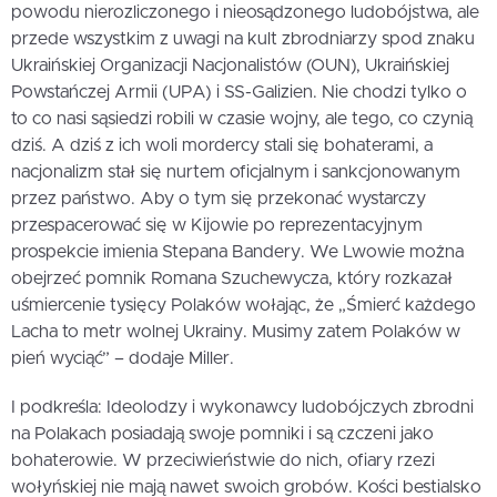
powodu nierozliczonego i nieosądzonego ludobójstwa, ale
przede wszystkim z uwagi na kult zbrodniarzy spod znaku
Ukraińskiej Organizacji Nacjonalistów (OUN), Ukraińskiej
Powstańczej Armii (UPA) i SS-Galizien. Nie chodzi tylko o
to co nasi sąsiedzi robili w czasie wojny, ale tego, co czynią
dziś. A dziś z ich woli mordercy stali się bohaterami, a
nacjonalizm stał się nurtem oficjalnym i sankcjonowanym
przez państwo. Aby o tym się przekonać wystarczy
przespacerować się w Kijowie po reprezentacyjnym
prospekcie imienia Stepana Bandery. We Lwowie można
obejrzeć pomnik Romana Szuchewycza, który rozkazał
uśmiercenie tysięcy Polaków wołając, że „Śmierć każdego
Lacha to metr wolnej Ukrainy. Musimy zatem Polaków w
pień wyciąć” – dodaje Miller.
I podkreśla: Ideolodzy i wykonawcy ludobójczych zbrodni
na Polakach posiadają swoje pomniki i są czczeni jako
bohaterowie. W przeciwieństwie do nich, ofiary rzezi
wołyńskiej nie mają nawet swoich grobów. Kości bestialsko