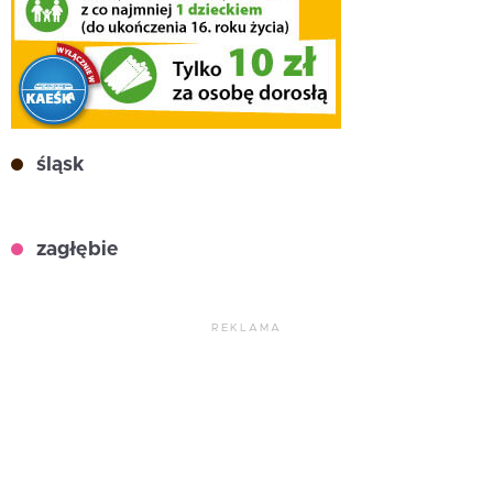
śląsk
zagłębie
REKLAMA