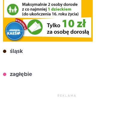
śląsk
zagłębie
REKLAMA