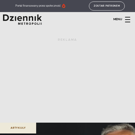
Portal finansowany przez społeczność
ZOSTAŃ PATRONEM
MENU
REKLAMA
ARTYKUŁY