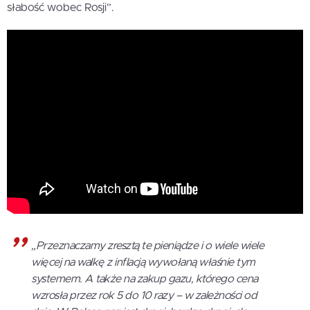
słabość wobec Rosji”.
„Przeznaczamy zresztą te pieniądze i o wiele wiele
więcej na walkę z inflacją wywołaną właśnie tym
systemem. A także na zakup gazu, którego cena
wzrosła przez rok 5 do 10 razy – w zależności od