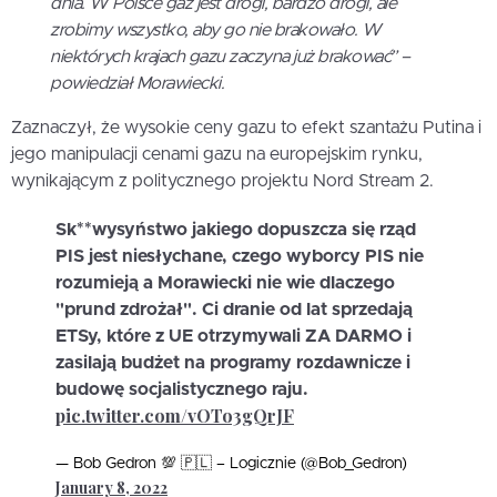
dnia. W Polsce gaz jest drogi, bardzo drogi, ale
zrobimy wszystko, aby go nie brakowało. W
niektórych krajach gazu zaczyna już brakować” –
powiedział Morawiecki.
Zaznaczył, że wysokie ceny gazu to efekt szantażu Putina i
jego manipulacji cenami gazu na europejskim rynku,
wynikającym z politycznego projektu Nord Stream 2.
Sk**wysyństwo jakiego dopuszcza się rząd
PIS jest niesłychane, czego wyborcy PIS nie
rozumieją a Morawiecki nie wie dlaczego
"prund zdrożał". Ci dranie od lat sprzedają
ETSy, które z UE otrzymywali ZA DARMO i
zasilają budżet na programy rozdawnicze i
budowę socjalistycznego raju.
pic.twitter.com/vOTo3gQrJF
— Bob Gedron 💯 🇵🇱 – Logicznie (@Bob_Gedron)
January 8, 2022