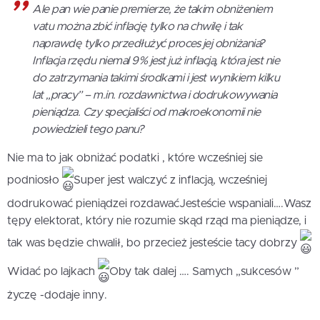
Ale pan wie panie premierze, że takim obniżeniem
vatu można zbić inflację tylko na chwilę i tak
naprawdę tylko przedłużyć proces jej obniżania?
Inflacja rzędu niemal 9% jest już inflacją, która jest nie
do zatrzymania takimi środkami i jest wynikiem kilku
lat „pracy” – m.in. rozdawnictwa i dodrukowywania
pieniądza. Czy specjaliści od makroekonomii nie
powiedzieli tego panu?
Nie ma to jak obniżać podatki , które wcześniej sie
podniosło
Super jest walczyć z inflacją, wcześniej
dodrukować pieniądzei rozdawaćJesteście wspaniali….Wasz
tępy elektorat, który nie rozumie skąd rząd ma pieniądze, i
tak was będzie chwalił, bo przecież jesteście tacy dobrzy
Widać po lajkach
Oby tak dalej …. Samych „sukcesów ”
życzę -dodaje inny.