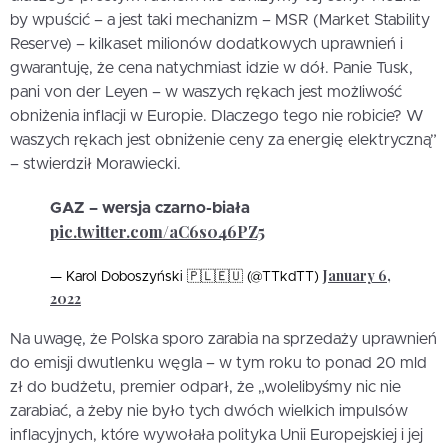
by wpuścić – a jest taki mechanizm – MSR (Market Stability
Reserve) – kilkaset milionów dodatkowych uprawnień i
gwarantuję, że cena natychmiast idzie w dół. Panie Tusk,
pani von der Leyen – w waszych rękach jest możliwość
obniżenia inflacji w Europie. Dlaczego tego nie robicie? W
waszych rękach jest obniżenie ceny za energię elektryczną”
– stwierdził Morawiecki.
GAZ – wersja czarno-biała
pic.twitter.com/aC6s046PZ5
January 6,
— Karol Doboszyński 🇵🇱🇪🇺 (@TTkdTT)
2022
Na uwagę, że Polska sporo zarabia na sprzedaży uprawnień
do emisji dwutlenku węgla – w tym roku to ponad 20 mld
zł do budżetu, premier odparł, że „wolelibyśmy nic nie
zarabiać, a żeby nie było tych dwóch wielkich impulsów
inflacyjnych, które wywołała polityka Unii Europejskiej i jej