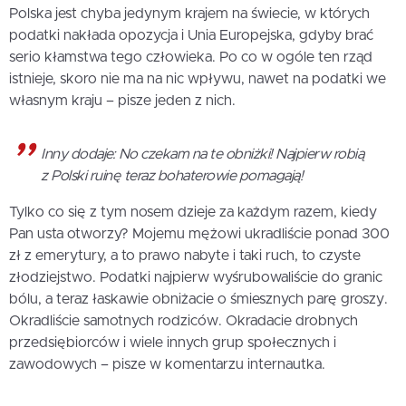
Polska jest chyba jedynym krajem na świecie, w których
podatki nakłada opozycja i Unia Europejska, gdyby brać
serio kłamstwa tego człowieka. Po co w ogóle ten rząd
istnieje, skoro nie ma na nic wpływu, nawet na podatki we
własnym kraju – pisze jeden z nich.
Inny dodaje: No czekam na te obniżki! Najpierw robią
z Polski ruinę teraz bohaterowie pomagają!
Tylko co się z tym nosem dzieje za każdym razem, kiedy
Pan usta otworzy? Mojemu mężowi ukradliście ponad 300
zł z emerytury, a to prawo nabyte i taki ruch, to czyste
złodziejstwo. Podatki najpierw wyśrubowaliście do granic
bólu, a teraz łaskawie obniżacie o śmiesznych parę groszy.
Okradliście samotnych rodziców. Okradacie drobnych
przedsiębiorców i wiele innych grup społecznych i
zawodowych – pisze w komentarzu internautka.