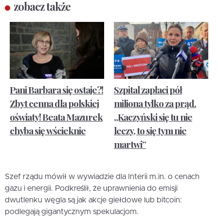
zobacz także
Pani Barbara się ostaje?!
Szpital zapłaci pół
Zbyt cenna dla polskiej
miliona tylko za prąd.
oświaty! Beata Mazurek
„Kaczyński się tu nie
chyba się wścieknie
leczy, to się tym nie
martwi”
Szef rządu mówił w wywiadzie dla Interii m.in. o cenach
gazu i energii. Podkreślił, że uprawnienia do emisji
dwutlenku węgla są jak akcje giełdowe lub bitcoin:
podlegają gigantycznym spekulacjom.