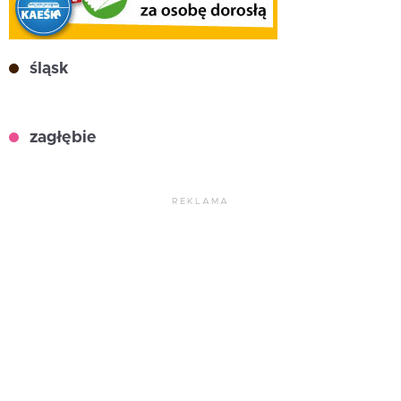
śląsk
zagłębie
REKLAMA