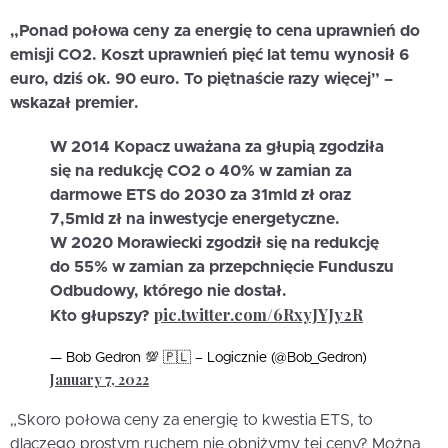
„Ponad połowa ceny za energię to cena uprawnień do
emisji CO2. Koszt uprawnień pięć lat temu wynosił 6
euro, dziś ok. 90 euro. To piętnaście razy więcej” –
wskazał premier.
W 2014 Kopacz uważana za głupią zgodziła
się na redukcję CO2 o 40% w zamian za
darmowe ETS do 2030 za 31mld zł oraz
7,5mld zł na inwestycje energetyczne.
W 2020 Morawiecki zgodził się na redukcję
do 55% w zamian za przepchnięcie Funduszu
Odbudowy, którego nie dostał.
pic.twitter.com/6RxyJYJy2R
Kto głupszy?
— Bob Gedron 💯 🇵🇱 – Logicznie (@Bob_Gedron)
January 7, 2022
„Skoro połowa ceny za energię to kwestia ETS, to
dlaczego prostym ruchem nie obniżymy tej ceny? Można