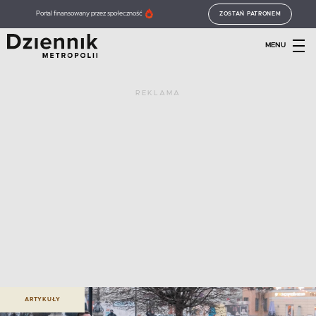
Portal finansowany przez społeczność
ZOSTAŃ PATRONEM
MENU
REKLAMA
ARTYKUŁY