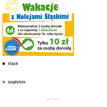
śląsk
zagłębie
REKLAMA