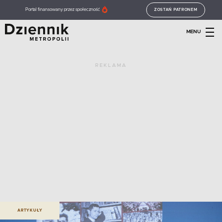
Portal finansowany przez społeczność
ZOSTAŃ PATRONEM
MENU
REKLAMA
ARTYKUŁY