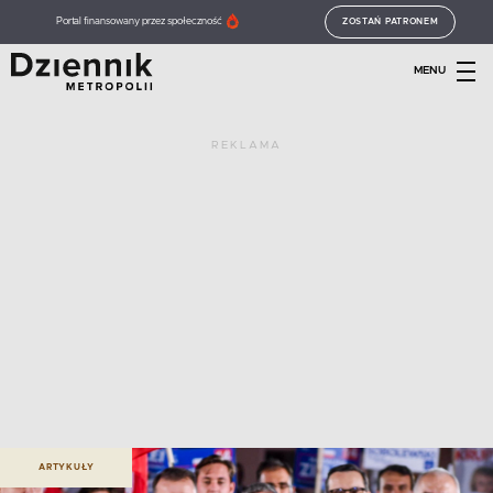
Portal finansowany przez społeczność
ZOSTAŃ PATRONEM
MENU
REKLAMA
ARTYKUŁY