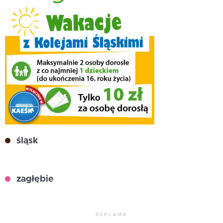
śląsk
zagłębie
REKLAMA