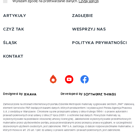
Wyrażam zgodę na przetwarzanie danych.
Czytaj więcej
ARTYKUŁY
ZAGŁĘBIE
CZYŻ TAK
WESPRZYJ NAS
ŚLĄSK
POLITYKA PRYWATNOŚCI
KONTAKT
Designed by
Developed by
Zamieszczone na stronach internetowych portalu Dziennik Metropolii materiały sygnowane skrótem „PAP” stanowią
element Serwisów PAP, będących bazami danych, których producentem i wydawcą jest Polska Agencja Prasowa
S.A. z siedzibą w Warszawie. Chronione są one przepisami ustawy z dnia 4 lutego 1994 r. o prawie autorskim i
prawach pokrewnych oraz ustawy z dnia 27 lipca 2001 r. o ochronie baz danych. Powyższe materiały są
wykorzystywane na podstawie stosownej umowy licencyjnej. Jakiekolwiek wykorzystywanie przedmiotowych
materiałów przez użytkowników portalu, poza przewidzianymi przez przepisy prawa wyjątkami, w szczególności
dozwolonym użytkiem osobistym, jest zabronione. PAP S.A. zastrzega, iż dalsze rozpowszechnianie materiałów, o
których mowa w art. 25 ust. 1 pkt. b) ustawy o prawie autorskim i prawach pokrewnych, jest zabronione.