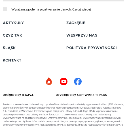
Wyrażam zgodę na przetwarzanie danych.
Czytaj więcej
ARTYKUŁY
ZAGŁĘBIE
CZYŻ TAK
WESPRZYJ NAS
ŚLĄSK
POLITYKA PRYWATNOŚCI
KONTAKT
Designed by
Developed by
Zamieszczone na stronach internetowych portalu Dziennik Metropolii materiały sygnowane skrótem „PAP” stanowią
element Serwisów PAP, będących bazami danych, których producentem i wydawcą jest Polska Agencja Prasowa
S.A. z siedzibą w Warszawie. Chronione są one przepisami ustawy z dnia 4 lutego 1994 r. o prawie autorskim i
prawach pokrewnych oraz ustawy z dnia 27 lipca 2001 r. o ochronie baz danych. Powyższe materiały są
wykorzystywane na podstawie stosownej umowy licencyjnej. Jakiekolwiek wykorzystywanie przedmiotowych
materiałów przez użytkowników portalu, poza przewidzianymi przez przepisy prawa wyjątkami, w szczególności
dozwolonym użytkiem osobistym, jest zabronione. PAP S.A. zastrzega, iż dalsze rozpowszechnianie materiałów, o