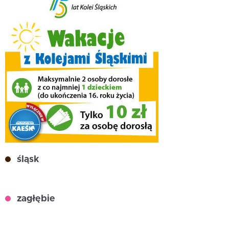
śląsk
zagłębie