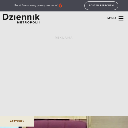
Portal finansowany przez społeczność
ZOSTAŃ PATRONEM
MENU
REKLAMA
ARTYKUŁY