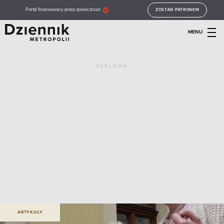
Portal finansowany przez społeczność
ZOSTAŃ PATRONEM
MENU
REKLAMA
ARTYKUŁY