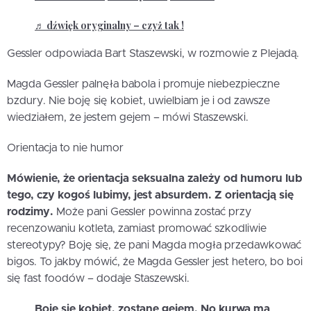
♬ dźwięk oryginalny – czyż tak !
Gessler odpowiada Bart Staszewski, w rozmowie z Plejadą.
Magda Gessler palnęła babola i promuje niebezpieczne
bzdury. Nie boję się kobiet, uwielbiam je i od zawsze
wiedziałem, że jestem gejem – mówi Staszewski.
Orientacja to nie humor
Mówienie, że orientacja seksualna zależy od humoru lub
tego, czy kogoś lubimy, jest absurdem. Z orientacją się
rodzimy.
Może pani Gessler powinna zostać przy
recenzowaniu kotleta, zamiast promować szkodliwie
stereotypy? Boję się, że pani Magda mogła przedawkować
bigos. To jakby mówić, że Magda Gessler jest hetero, bo boi
się fast foodów – dodaje Staszewski.
Boje się kobiet, zostanę gejem. No kurwa ma