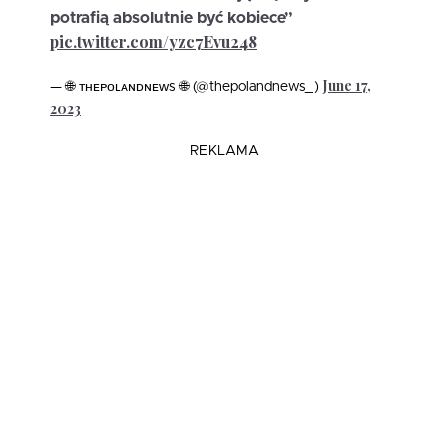
potrafią absolutnie być kobiece”
pic.twitter.com/yzc7Evu248
June 17,
— 🌐 ᴛʜᴇᴘᴏʟᴀɴᴅɴᴇᴡs 🌐 (@thepolandnews_)
2023
REKLAMA