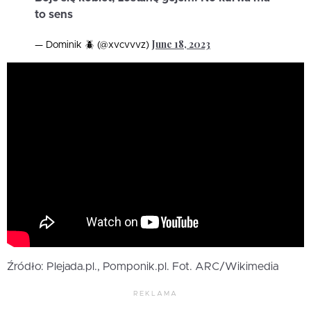
to sens
June 18, 2023
— Dominik 🪲 (@xvcvvvz)
Źródło: Plejada.pl., Pomponik.pl. Fot. ARC/Wikimedia
REKLAMA