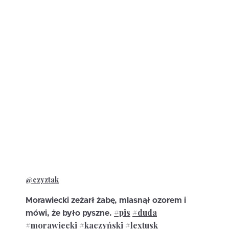
@czyztak
Morawiecki zeżarł żabę, mlasnął ozorem i
#pis
#duda
mówi, że było pyszne.
#morawiecki
#kaczyński
#lextusk