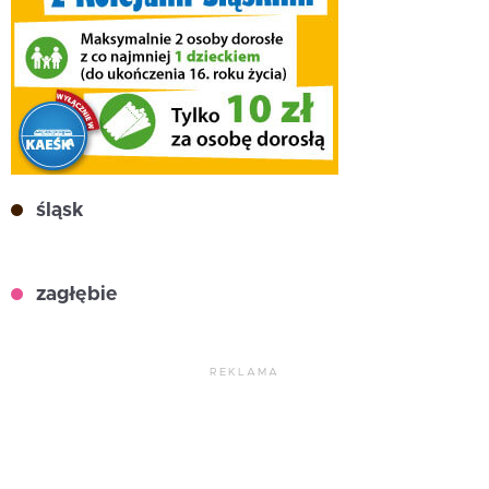
śląsk
zagłębie
REKLAMA