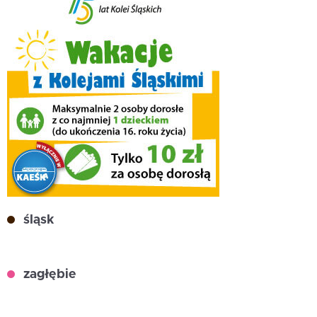
śląsk
zagłębie