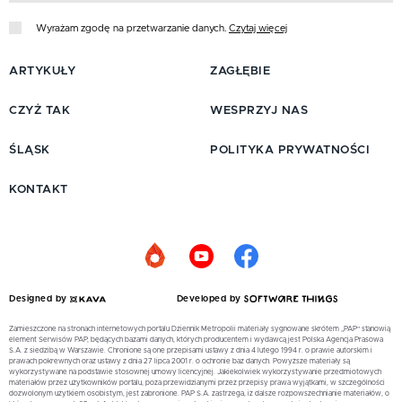
Wyrażam zgodę na przetwarzanie danych.
Czytaj więcej
ARTYKUŁY
ZAGŁĘBIE
CZYŻ TAK
WESPRZYJ NAS
ŚLĄSK
POLITYKA PRYWATNOŚCI
KONTAKT
Designed by
Developed by
Zamieszczone na stronach internetowych portalu Dziennik Metropolii materiały sygnowane skrótem „PAP” stanowią
element Serwisów PAP, będących bazami danych, których producentem i wydawcą jest Polska Agencja Prasowa
S.A. z siedzibą w Warszawie. Chronione są one przepisami ustawy z dnia 4 lutego 1994 r. o prawie autorskim i
prawach pokrewnych oraz ustawy z dnia 27 lipca 2001 r. o ochronie baz danych. Powyższe materiały są
wykorzystywane na podstawie stosownej umowy licencyjnej. Jakiekolwiek wykorzystywanie przedmiotowych
materiałów przez użytkowników portalu, poza przewidzianymi przez przepisy prawa wyjątkami, w szczególności
dozwolonym użytkiem osobistym, jest zabronione. PAP S.A. zastrzega, iż dalsze rozpowszechnianie materiałów, o