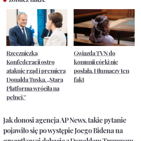
Rzeczniczka
Gwiazda TVN do
Konfederacji ostro
komunii córki nie
atakuje rząd i premiera
posłała. I tłumaczy ten
Donalda Tuska. „Stara
fakt
Platforma wróciła na
pełnej.”
Jak donosi agencja AP News, takie pytanie
pojawiło się po występie Joego Bidena na
czwartkowej debacie z Donaldem Trumpem.