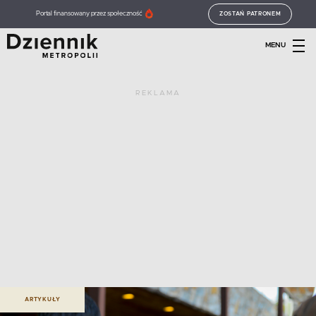
Portal finansowany przez społeczność
ZOSTAŃ PATRONEM
MENU
REKLAMA
ARTYKUŁY