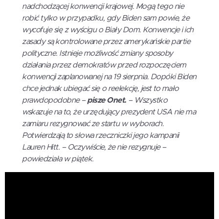
nadchodzącej konwencji krajowej. Mogą tego nie
robić tylko w przypadku, gdy Biden sam powie, że
wycofuje się z wyścigu o Biały Dom. Konwencje i ich
zasady są kontrolowane przez amerykańskie partie
polityczne. Istnieje możliwość zmiany sposoby
działania przez demokratów przed rozpoczęciem
konwencji zaplanowanej na 19 sierpnia. Dopóki Biden
chce jednak ubiegać się o reelekcję, jest to mało
prawdopodobne –
pisze Onet.
– Wszystko
wskazuje na to, że urzędujący prezydent USA nie ma
zamiaru rezygnować ze startu w wyborach.
Potwierdzają to słowa rzeczniczki jego kampanii
Lauren Hitt. – Oczywiście, że nie rezygnuje –
powiedziała w piątek.