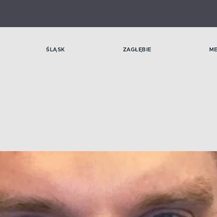
ŚLĄSK
ZAGŁĘBIE
M