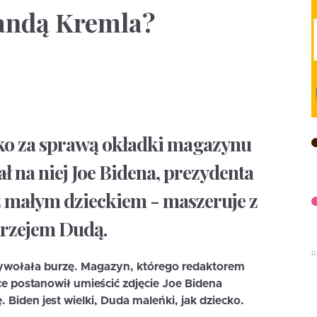
andą Kremla?
tko za sprawą okładki magazynu
ł na niej Joe Bidena, prezydenta
 z małym dzieckiem - maszeruje z
drzejem Dudą.
wołała burzę. Magazyn, którego redaktorem
e postanowił umieścić zdjęcie Joe Bidena
Biden jest wielki, Duda maleńki, jak dziecko.