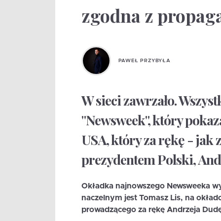
zgodna z propag
PAWEŁ PRZYBYŁA
W sieci zawrzało. Wszys
"Newsweek", który pokaza
USA, który za rękę - jak
prezydentem Polski, An
Okładka najnowszego Newsweeka wy
naczelnym jest Tomasz Lis, na okładc
prowadzącego za rękę Andrzeja Dudę. 