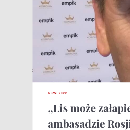
6 KWI 2022
„Lis może załapi
ambasadzie Rosj