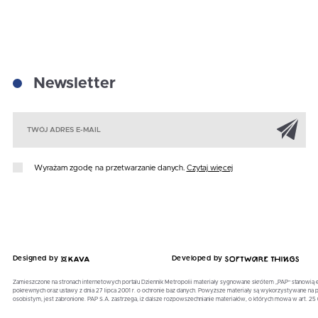
Newsletter
Za
Wyrażam zgodę na przetwarzanie danych.
Czytaj więcej
Designed by
Developed by
Zamieszczone na stronach internetowych portalu Dziennik Metropolii materiały sygnowane skrótem „PAP” stanowią 
pokrewnych oraz ustawy z dnia 27 lipca 2001 r. o ochronie baz danych. Powyższe materiały są wykorzystywane 
osobistym, jest zabronione. PAP S.A. zastrzega, iż dalsze rozpowszechnianie materiałów, o których mowa w art. 25 u