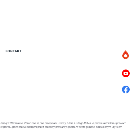
KONTAKT
zibą w Warszawie. Chronione są one przepisami ustawy z dnia 4 lutego 1994 r. o prawie autorskim i prawach
ów portalu, poza przewidzianymi przez przepisy prawa wyjątkami, w szczególności dozwolonym użytkiem