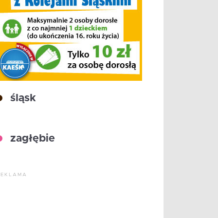
śląsk
zagłębie
REKLAMA