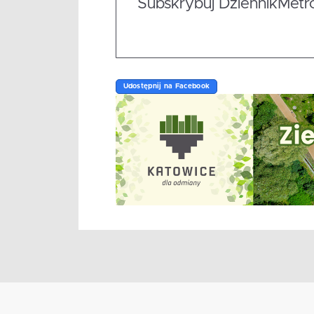
Subskrybuj DziennikMetrop
Udostępnij na Facebook