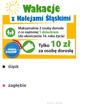
śląsk
zagłębie
REKLAMA