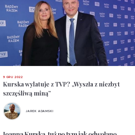
9 GRU 2022
Kurska wylatuje z TVP? „Wyszła z niezbyt
szczęśliwą miną”
JAREK ADAMSKI
Joanna Kurska, tuż po tym jak odwołano