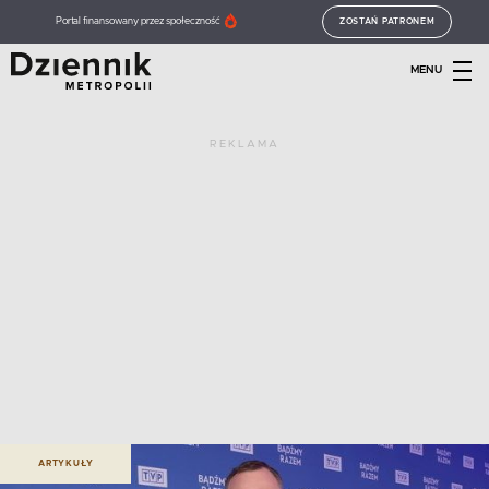
Portal finansowany przez społeczność
ZOSTAŃ PATRONEM
MENU
REKLAMA
ARTYKUŁY