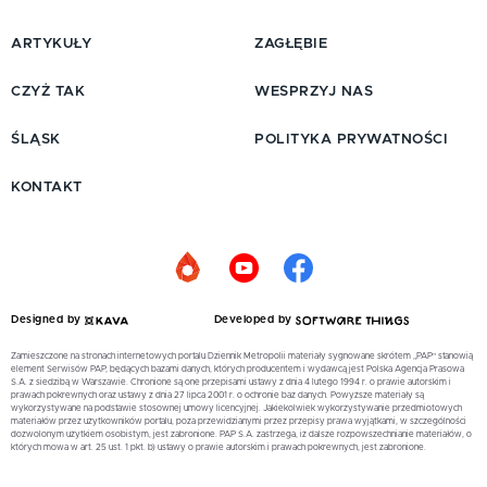
ARTYKUŁY
ZAGŁĘBIE
CZYŻ TAK
WESPRZYJ NAS
ŚLĄSK
POLITYKA PRYWATNOŚCI
KONTAKT
Designed by
Developed by
Zamieszczone na stronach internetowych portalu Dziennik Metropolii materiały sygnowane skrótem „PAP” stanowią
element Serwisów PAP, będących bazami danych, których producentem i wydawcą jest Polska Agencja Prasowa
S.A. z siedzibą w Warszawie. Chronione są one przepisami ustawy z dnia 4 lutego 1994 r. o prawie autorskim i
prawach pokrewnych oraz ustawy z dnia 27 lipca 2001 r. o ochronie baz danych. Powyższe materiały są
wykorzystywane na podstawie stosownej umowy licencyjnej. Jakiekolwiek wykorzystywanie przedmiotowych
materiałów przez użytkowników portalu, poza przewidzianymi przez przepisy prawa wyjątkami, w szczególności
dozwolonym użytkiem osobistym, jest zabronione. PAP S.A. zastrzega, iż dalsze rozpowszechnianie materiałów, o
których mowa w art. 25 ust. 1 pkt. b) ustawy o prawie autorskim i prawach pokrewnych, jest zabronione.