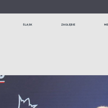
ŚLĄSK
ZAGŁĘBIE
M