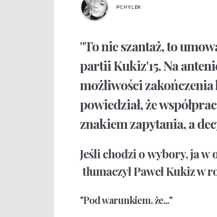
PCHYLEK
"To nie szantaż, to umowa
partii Kukiz'15. Na ante
możliwości zakończenia k
powiedział, że współpraca
znakiem zapytania, a dec
Jeśli chodzi o wybory, ja w
tłumaczył Paweł Kukiz w r
"
Pod warunkiem, że...
"