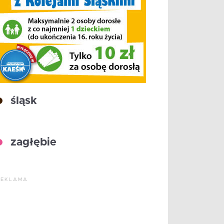
śląsk
zagłębie
REKLAMA