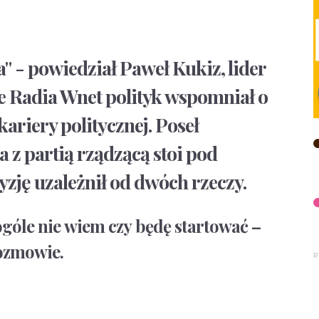
" - powiedział Paweł Kukiz, lider
nie Radia Wnet polityk wspomniał o
ariery politycznej. Poseł
 z partią rządzącą stoi pod
yzję uzależnił od dwóch rzeczy.
 ogóle nie wiem czy będę startować –
ozmowie.