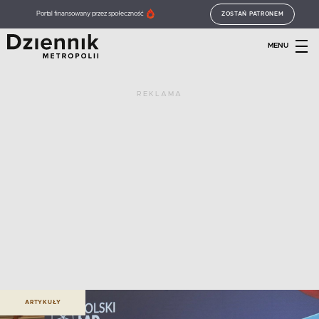
Portal finansowany przez społeczność
ZOSTAŃ PATRONEM
MENU
REKLAMA
ARTYKUŁY