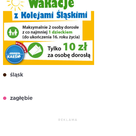
śląsk
zagłębie
REKLAMA