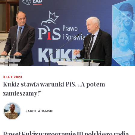
3 LUT 2023
Kukiz stawia warunki PiS. „A potem
zamieszamy!”
JAREK ADAMSKI
Paweł Kukiz w programie III polskiego radia