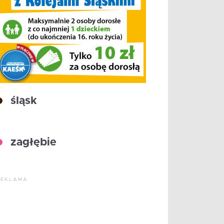
śląsk
zagłębie
REKLAMA