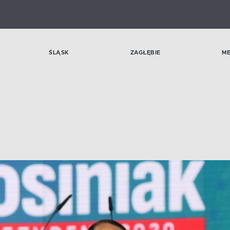
ŚLĄSK
ZAGŁĘBIE
M