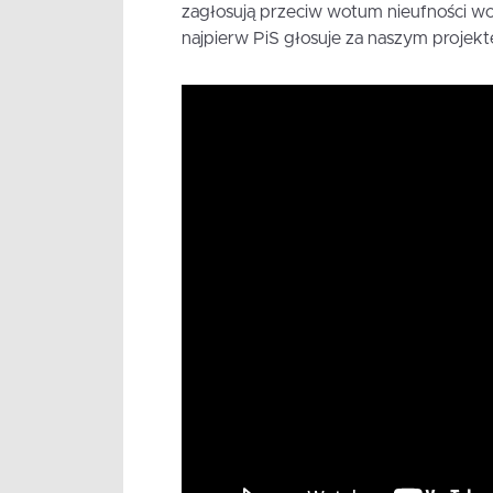
zagłosują przeciw wotum nieufności wo
najpierw PiS głosuje za naszym proje