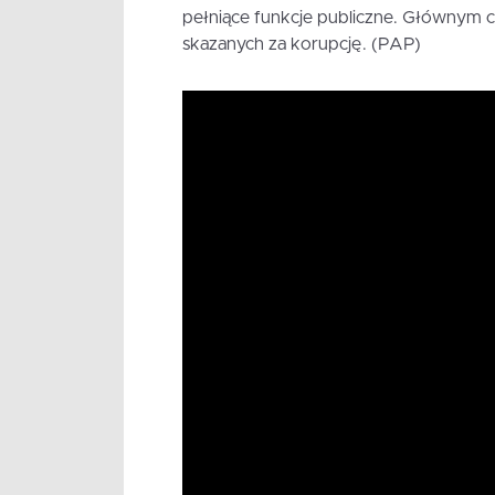
pełniące funkcje publiczne. Głównym c
skazanych za korupcję. (PAP)