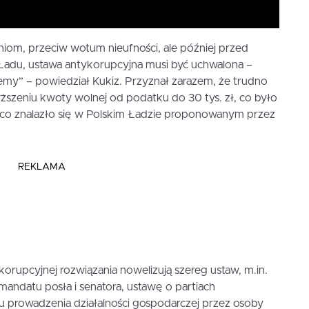
m, przeciw wotum nieufności, ale później przed
Ładu, ustawa antykorupcyjna musi być uchwalona –
emy” – powiedział Kukiz. Przyznał zarazem, że trudno
zeniu kwoty wolnej od podatku do 30 tys. zł, co było
 co znalazło się w Polskim Ładzie proponowanym przez
REKLAMA
rupcyjnej rozwiązania nowelizują szereg ustaw, m.in.
ndatu posła i senatora, ustawę o partiach
iu prowadzenia działalności gospodarczej przez osoby