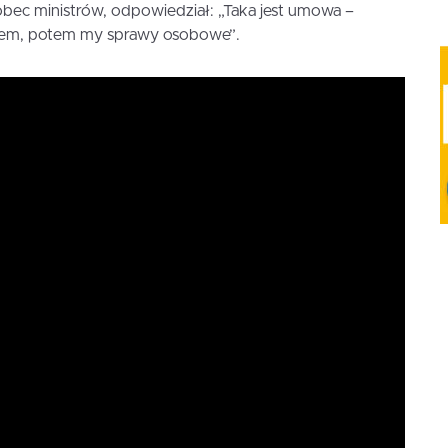
bec ministrów, odpowiedział: „Taka jest umowa –
ktem, potem my sprawy osobowe”.