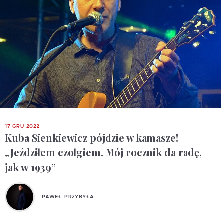
17 GRU 2022
Kuba Sienkiewicz pójdzie w kamasze!
„Jeździłem czołgiem. Mój rocznik da radę,
jak w 1939”
PAWEŁ PRZYBYŁA