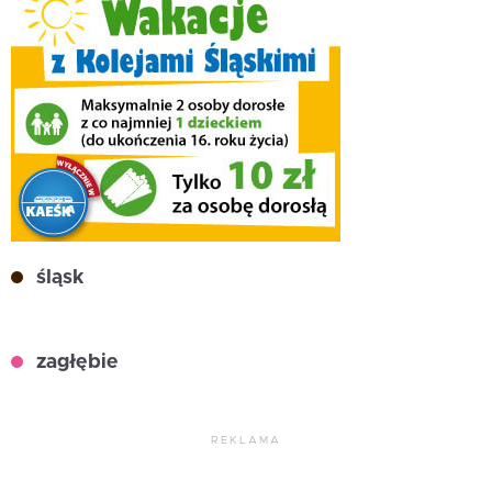
śląsk
zagłębie
REKLAMA