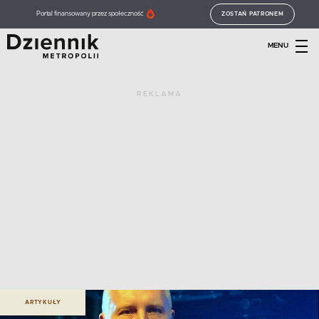
Portal finansowany przez społeczność
ZOSTAŃ PATRONEM
MENU
REKLAMA
ARTYKUŁY