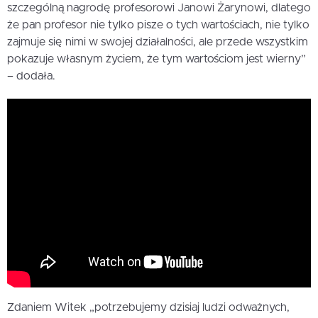
szczególną nagrodę profesorowi Janowi Żarynowi, dlatego
że pan profesor nie tylko pisze o tych wartościach, nie tylko
zajmuje się nimi w swojej działalności, ale przede wszystkim
pokazuje własnym życiem, że tym wartościom jest wierny”
– dodała.
Zdaniem Witek „potrzebujemy dzisiaj ludzi odważnych,