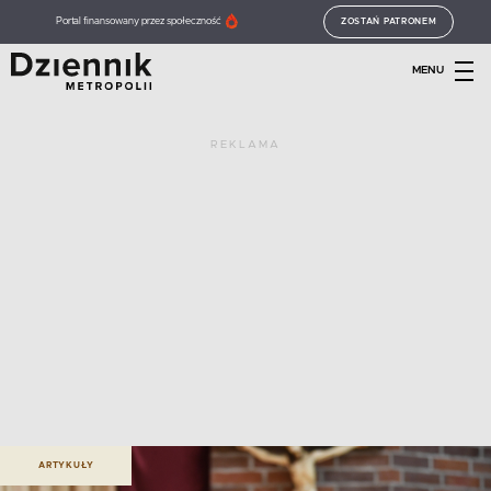
Portal finansowany przez społeczność
ZOSTAŃ PATRONEM
MENU
REKLAMA
ARTYKUŁY