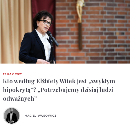
17 PAŹ 2021
Kto według Elżbiety Witek jest „zwykłym
hipokrytą”? „Potrzebujemy dzisiaj ludzi
odważnych”
MACIEJ WĄSOWICZ