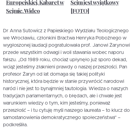
Europejskiej. Kabaret w
Sejm jest wyjątkowy
Sejmie. Wideo
[FOTO]
Dr Anna Sutowicz z Papieskiego Wydziału Teologicznego
we Wrocławiu, członkini Bractwa Henryka Pobożnego w
wygłoszonej laudacji pogratulowała prof. Janowi Żarynowi
przede wszystkim odwagi i woli stawania wobec naporu
fałszu. „Od 1989 roku, chociaż upłynęło już sporo dekad,
wciąż jesteśmy złaknieni prawdy o naszej przeszłości. Pan
profesor Żaryn od lat domaga się takiej polityki
historycznej, która będzie w stanie przywrócić narodowi
naród i nie jest to bynajmniej tautologia. Wiedza o naszych
tradycjach parlamentarnych, o błędach, ale i chwale jest
warunkiem wiedzy o tym, kim jesteśmy, ponieważ
przeszłość – i tu cytuję myśl naszego laureata – to klucz do
samostanowienia demokratycznego społeczeństwa” –
podkreśliła.