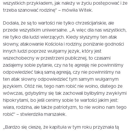
wszystkich przykładem, jak należy w życiu postępować i że
trzeba szanować rodzinę” – mówiła Witek.
Dodała, że są to wartości nie tylko chrześcijańskie, ale
przede wszystkim uniwersalne. „A więc dla nas wszystkich,
nie tylko dla ludzi wierzących. Kiedy słyszymy ten atak
słowny, atakowanie Kościoła i rodziny, poniżanie godności
innych ludzi poprzez wulgarny język, który jest
wszechobecny w przestrzeni publicznej, to czasami
zadajemy sobie pytanie, czy na tę agresję nie powinniśmy
odpowiedzieć taką samą agresją, czy nie powinniśmy na
ten atak słowny odpowiedzieć tym samym wulgarnym
językiem. Otóż nie, tego nam robić nie wolno, dlatego że
wówczas, gdybyśmy się tak zachowali bylibyśmy zwykłymi
hipokrytami, bo jeśli cenimy sobie te wartości jakim jest:
wiara, rodzina, ale także patriotyzm, to nie wolno nam tego
robić” – stwierdziła marszałek.
„Bardzo się cieszę, że kapituła w tym roku przyznała tą