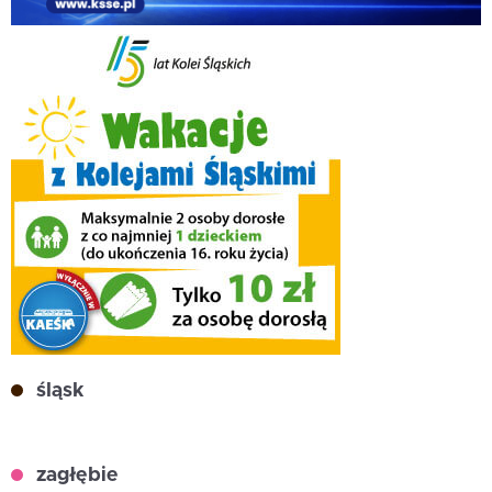
śląsk
zagłębie