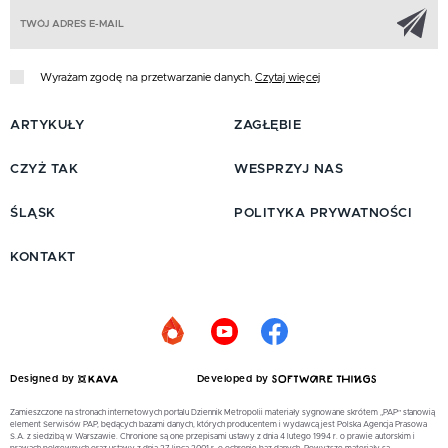
Z
Wyrażam zgodę na przetwarzanie danych.
Czytaj więcej
ARTYKUŁY
ZAGŁĘBIE
CZYŻ TAK
WESPRZYJ NAS
ŚLĄSK
POLITYKA PRYWATNOŚCI
KONTAKT
Designed by
Developed by
Zamieszczone na stronach internetowych portalu Dziennik Metropolii materiały sygnowane skrótem „PAP” stanowią
element Serwisów PAP, będących bazami danych, których producentem i wydawcą jest Polska Agencja Prasowa
S.A. z siedzibą w Warszawie. Chronione są one przepisami ustawy z dnia 4 lutego 1994 r. o prawie autorskim i