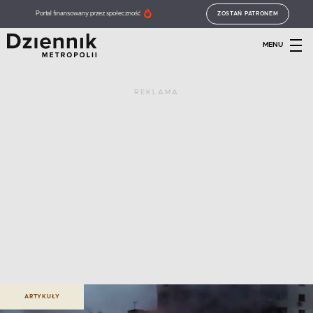
Portal finansowany przez społeczność
ZOSTAŃ PATRONEM
MENU
REKLAMA
ARTYKUŁY