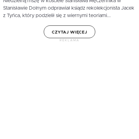
Niedzielną mszę w kościele Stanisława Męczennika w
Stanisławie Dolnym odprawiał ksiądz rekolekcjonista Jacek
z Tyńca, który podzielił się z wiernymi teoriami...
CZYTAJ WIĘCEJ
REKLAMA