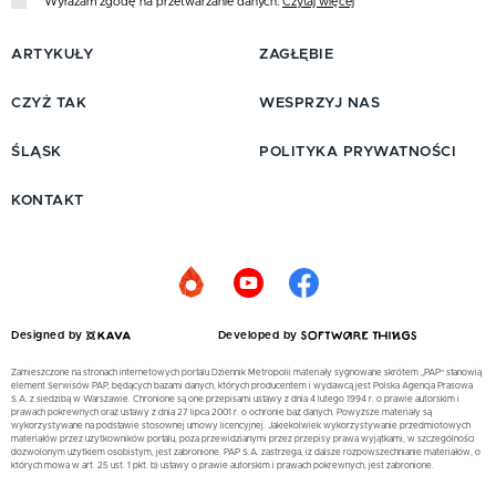
Wyrażam zgodę na przetwarzanie danych.
Czytaj więcej
ARTYKUŁY
ZAGŁĘBIE
CZYŻ TAK
WESPRZYJ NAS
ŚLĄSK
POLITYKA PRYWATNOŚCI
KONTAKT
Designed by
Developed by
Zamieszczone na stronach internetowych portalu Dziennik Metropolii materiały sygnowane skrótem „PAP” stanowią
element Serwisów PAP, będących bazami danych, których producentem i wydawcą jest Polska Agencja Prasowa
S.A. z siedzibą w Warszawie. Chronione są one przepisami ustawy z dnia 4 lutego 1994 r. o prawie autorskim i
prawach pokrewnych oraz ustawy z dnia 27 lipca 2001 r. o ochronie baz danych. Powyższe materiały są
wykorzystywane na podstawie stosownej umowy licencyjnej. Jakiekolwiek wykorzystywanie przedmiotowych
materiałów przez użytkowników portalu, poza przewidzianymi przez przepisy prawa wyjątkami, w szczególności
dozwolonym użytkiem osobistym, jest zabronione. PAP S.A. zastrzega, iż dalsze rozpowszechnianie materiałów, o
których mowa w art. 25 ust. 1 pkt. b) ustawy o prawie autorskim i prawach pokrewnych, jest zabronione.