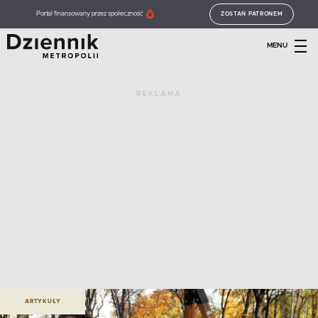
Portal finansowany przez społeczność
ZOSTAŃ PATRONEM
MENU
REKLAMA
ARTYKUŁY