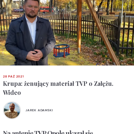
28 PAŹ 2021
Krupa: żenujący materiał TVP o Załężu.
Wideo
JAREK ADAMSKI
Na antenie TVP Opole ukazał się