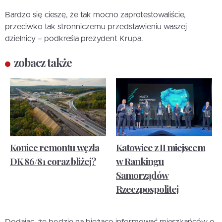
Bardzo się cieszę, że tak mocno zaprotestowaliście,
przeciwko tak stronniczemu przedstawieniu waszej
dzielnicy – podkreśla prezydent Krupa.
zobacz także
Koniec remontu węzła
Katowice z II miejscem
DK 86/81 coraz bliżej?
w Rankingu
Samorządów
Rzeczpospolitej
Dodając, że będzie na bieżąco informować mieszkańców o