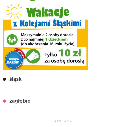
śląsk
zagłębie
REKLAMA