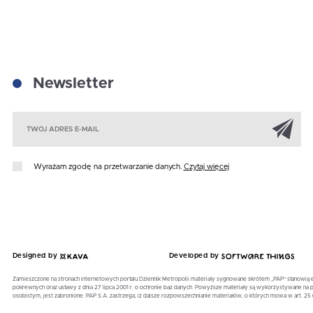
Newsletter
Za
Wyrażam zgodę na przetwarzanie danych.
Czytaj więcej
Designed by
Developed by
Zamieszczone na stronach internetowych portalu Dziennik Metropolii materiały sygnowane skrótem „PAP” stanowią 
pokrewnych oraz ustawy z dnia 27 lipca 2001 r. o ochronie baz danych. Powyższe materiały są wykorzystywane 
osobistym, jest zabronione. PAP S.A. zastrzega, iż dalsze rozpowszechnianie materiałów, o których mowa w art. 25 u