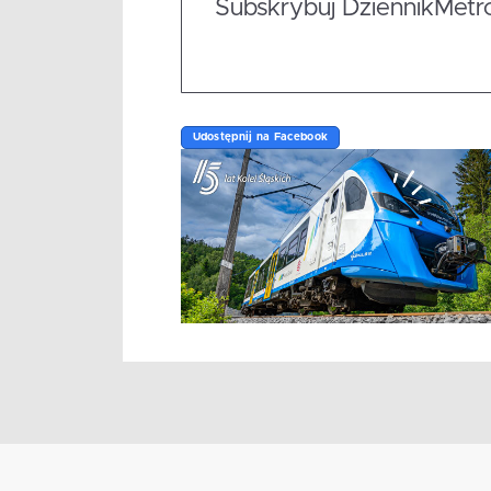
Subskrybuj DziennikMetrop
Udostępnij na Facebook