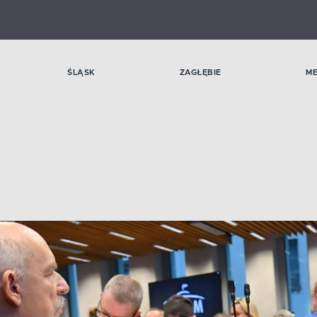
ŚLĄSK
ZAGŁĘBIE
M