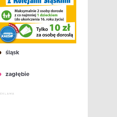
śląsk
zagłębie
REKLAMA