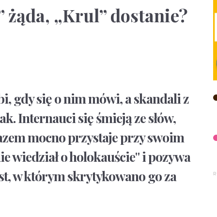
” żąda, „Krul” dostanie?
, gdy się o nim mówi, a skandali z
ak. Internauci się śmieją ze słów,
azem mocno przystaje przy swoim
nie wiedział o holokauście" i pozywa
ekst, w którym skrytykowano go za