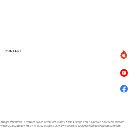
KONTAKT
zibą w Warszawie. Chronione są one przepisami ustawy z dnia 4 lutego 1994 r. o prawie autorskim i prawach
ów portalu, poza przewidzianymi przez przepisy prawa wyjątkami, w szczególności dozwolonym użytkiem