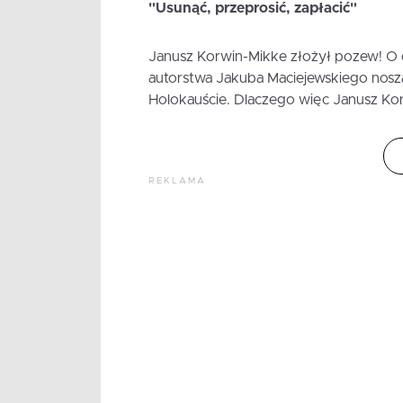
"Usunąć, przeprosić, zapłacić"
Janusz Korwin-Mikke złożył pozew! O co
autorstwa Jakuba Maciejewskiego nosząc
Holokauście. Dlaczego więc Janusz Korw
REKLAMA