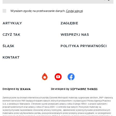
Wyrażam zgodę na przetwarzanie danych.
Czytaj więcej
ARTYKUŁY
ZAGŁĘBIE
CZYŻ TAK
WESPRZYJ NAS
ŚLĄSK
POLITYKA PRYWATNOŚCI
KONTAKT
Designed by
Developed by
Zamieszczone na stronach internetowych portalu Dziennik Metropolii materiały sygnowane skrótem „PAP” stanowią
element Serwisów PAP, będących bazami danych, których producentem i wydawcą jest Polska Agencja Prasowa
S.A. z siedzibą w Warszawie. Chronione są one przepisami ustawy z dnia 4 lutego 1994 r. o prawie autorskim i
prawach pokrewnych oraz ustawy z dnia 27 lipca 2001 r. o ochronie baz danych. Powyższe materiały są
wykorzystywane na podstawie stosownej umowy licencyjnej. Jakiekolwiek wykorzystywanie przedmiotowych
materiałów przez użytkowników portalu, poza przewidzianymi przez przepisy prawa wyjątkami, w szczególności