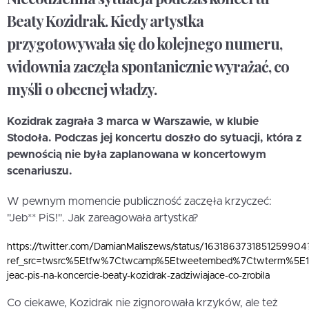
Beaty Kozidrak. Kiedy artystka
przygotowywała się do kolejnego numeru,
widownia zaczęła spontanicznie wyrażać, co
myśli o obecnej władzy.
Kozidrak zagrała 3 marca w Warszawie, w klubie
Stodoła. Podczas jej koncertu doszło do sytuacji, która z
pewnością nie była zaplanowana w koncertowym
scenariuszu.
W pewnym momencie publiczność zaczęła krzyczeć:
"Jeb** PiS!". Jak zareagowała artystka?
https://twitter.com/DamianMaliszews/status/1631863731851259904
ref_src=twsrc%5Etfw%7Ctwcamp%5Etweetembed%7Ctwterm%5E163
jeac-pis-na-koncercie-beaty-kozidrak-zadziwiajace-co-zrobila
Co ciekawe, Kozidrak nie zignorowała krzyków, ale też