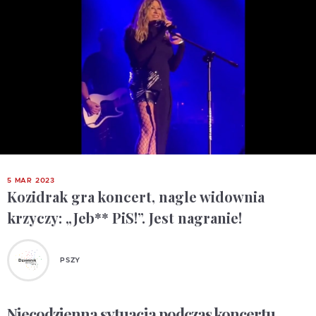
5 MAR 2023
Kozidrak gra koncert, nagle widownia
krzyczy: „Jeb** PiS!”. Jest nagranie!
PSZY
Niecodzienna sytuacja podczas koncertu