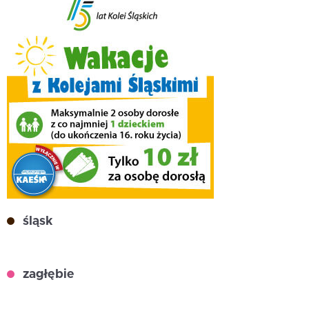
śląsk
zagłębie