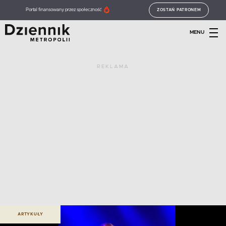
Portal finansowany przez społeczność
ZOSTAŃ PATRONEM
MENU
REKLAMA
ARTYKUŁY