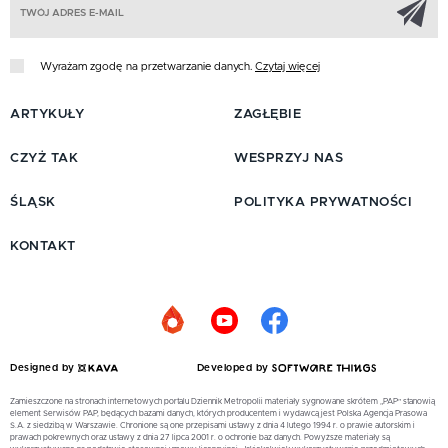
Wyrażam zgodę na przetwarzanie danych.
Czytaj więcej
ARTYKUŁY
ZAGŁĘBIE
CZYŻ TAK
WESPRZYJ NAS
ŚLĄSK
POLITYKA PRYWATNOŚCI
KONTAKT
Designed by
Developed by
Zamieszczone na stronach internetowych portalu Dziennik Metropolii materiały sygnowane skrótem „PAP” stanowią
element Serwisów PAP, będących bazami danych, których producentem i wydawcą jest Polska Agencja Prasowa
S.A. z siedzibą w Warszawie. Chronione są one przepisami ustawy z dnia 4 lutego 1994 r. o prawie autorskim i
prawach pokrewnych oraz ustawy z dnia 27 lipca 2001 r. o ochronie baz danych. Powyższe materiały są