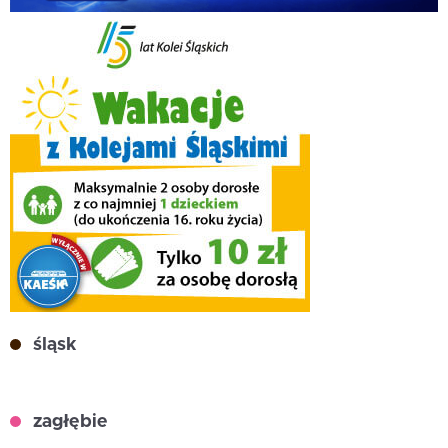
śląsk
zagłębie