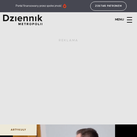
Portal finansowany przez społeczność
ZOSTAŃ PATRONEM
MENU
REKLAMA
ARTYKUŁY