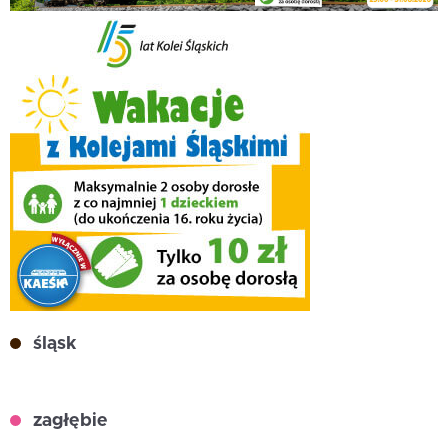
śląsk
zagłębie