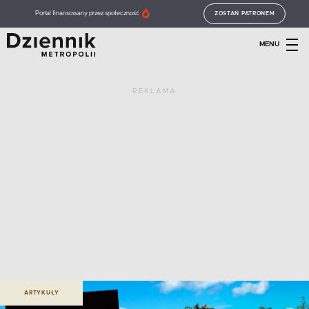
Portal finansowany przez społeczność
ZOSTAŃ PATRONEM
MENU
REKLAMA
ARTYKUŁY