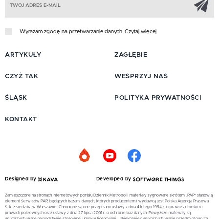
Wyrażam zgodę na przetwarzanie danych.
Czytaj więcej
ARTYKUŁY
ZAGŁĘBIE
CZYŻ TAK
WESPRZYJ NAS
ŚLĄSK
POLITYKA PRYWATNOŚCI
KONTAKT
Designed by
Developed by
Zamieszczone na stronach internetowych portalu Dziennik Metropolii materiały sygnowane skrótem „PAP” stanowią
element Serwisów PAP, będących bazami danych, których producentem i wydawcą jest Polska Agencja Prasowa
S.A. z siedzibą w Warszawie. Chronione są one przepisami ustawy z dnia 4 lutego 1994 r. o prawie autorskim i
prawach pokrewnych oraz ustawy z dnia 27 lipca 2001 r. o ochronie baz danych. Powyższe materiały są