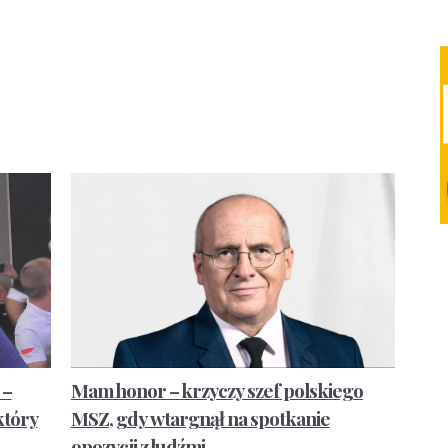
 –
Mam honor – krzyczy szef polskiego
który
MSZ, gdy wtargnął na spotkanie
opozycji z ludźmi