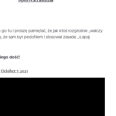
 go tu I proszę pamiętać, że jak ktoś rozgłośnie „walczy
ię, że sam był pedofilem i stosował zasadę „Łapaj
iego dość!
October 7, 2023
)