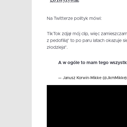
Na Twitterze polityk mówi:
TikTok zdjął mój clip, więc zamieszczam
z pedofilią” to po paru latach okazuje s
złodzieja”.
A w ogóle to mam tego wszystk
— Janusz Korwin-Mikke (@JkmMikke