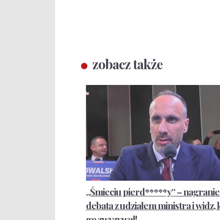
zobacz także
„Śmieciu pierd*****y” – nagranie
debata z udziałem ministra i widz, 
go zwyzywał!