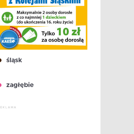
śląsk
zagłębie
REKLAMA