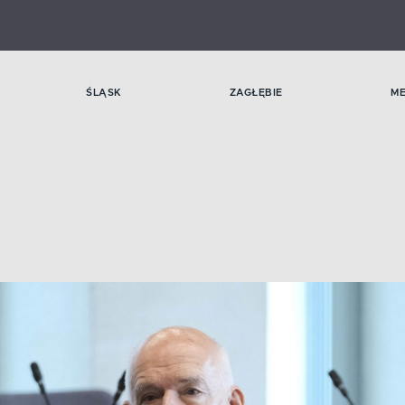
ŚLĄSK
ZAGŁĘBIE
M