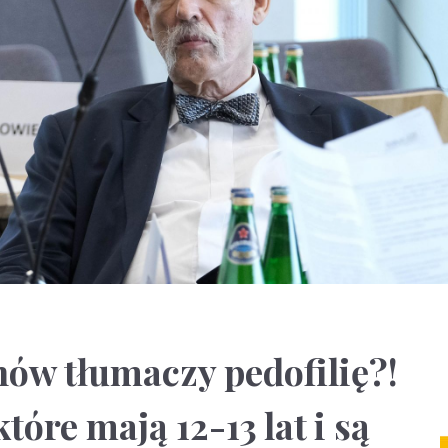
ów tłumaczy pedofilię?!
tóre mają 12-13 lat i są