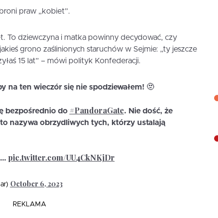
broni praw „kobiet”.
et. To dziewczyna i matka powinny decydować, czy
 jakieś grono zaślinionych staruchów w Sejmie: „ty jeszcze
łaś 15 lat” – mówi polityk Konfederacji.
y na ten wieczór się nie spodziewałem! 🫥
#PandoraGate
ię bezpośrednio do
. Nie dość, że
 to nazywa obrzydliwych tych, którzy ustalają
pic.twitter.com/UU4CkNKjDr
tą…
October 6, 2023
ar)
REKLAMA