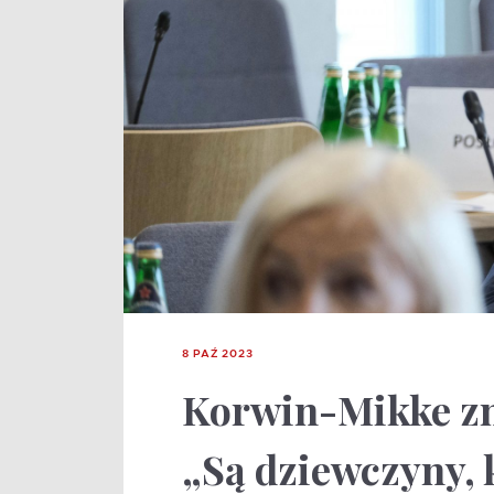
8 PAŹ 2023
Korwin-Mikke zn
„Są dziewczyny, k