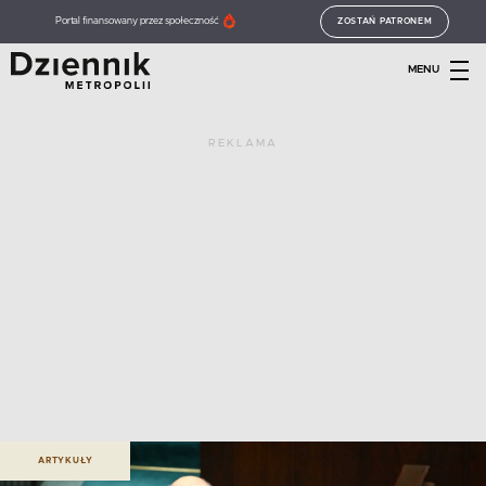
Portal finansowany przez społeczność
ZOSTAŃ PATRONEM
MENU
REKLAMA
ARTYKUŁY