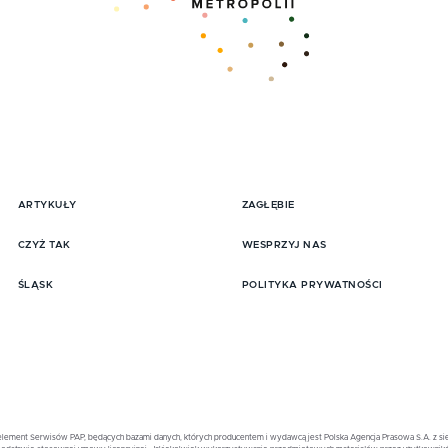
ARTYKUŁY
ZAGŁĘBIE
pisz się do Newslttera
CZYŻ TAK
WESPRZYJ NAS
ŚLĄSK
POLITYKA PRYWATNOŚCI
element Serwisów PAP, będących bazami danych, których producentem i wydawcą jest Polska Agencja Prasowa S.A. z sied