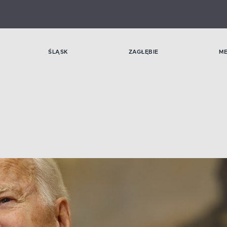
ŚLĄSK
ZAGŁĘBIE
M