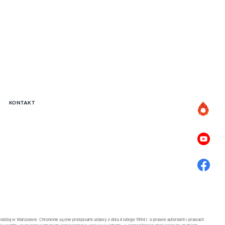
KONTAKT
zibą w Warszawie. Chronione są one przepisami ustawy z dnia 4 lutego 1994 r. o prawie autorskim i prawach