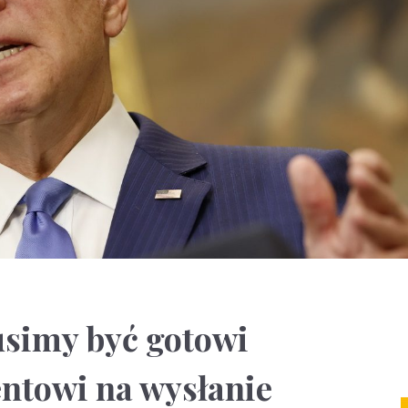
simy być gotowi
ntowi na wysłanie