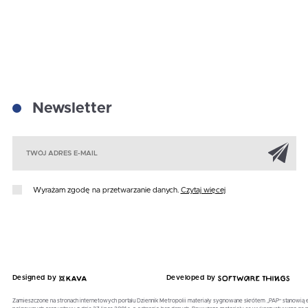
Newsletter
Za
Wyrażam zgodę na przetwarzanie danych.
Czytaj więcej
Designed by
Developed by
Zamieszczone na stronach internetowych portalu Dziennik Metropolii materiały sygnowane skrótem „PAP” stanowią 