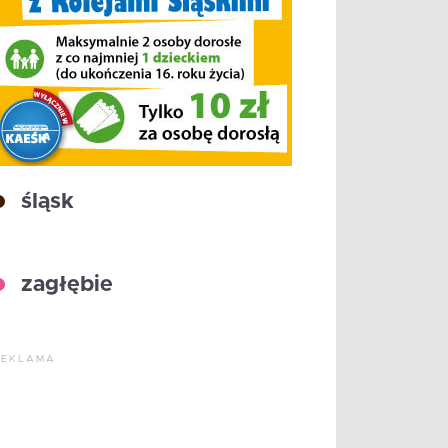
śląsk
zagłębie
REKLAMA