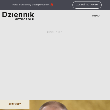
Portal finansowany przez społeczność
ZOSTAŃ PATRONEM
MENU
REKLAMA
ARTYKUŁY