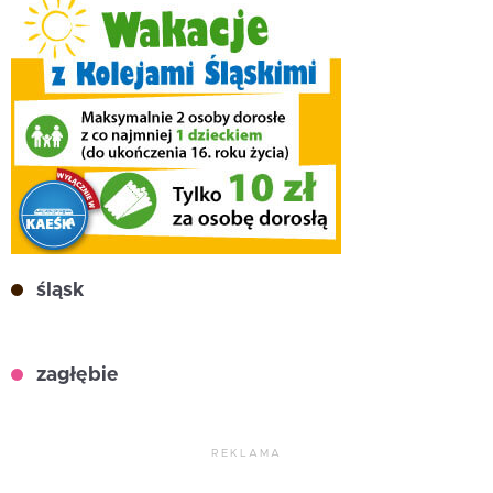
śląsk
zagłębie
REKLAMA