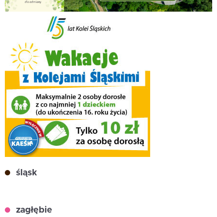
śląsk
zagłębie