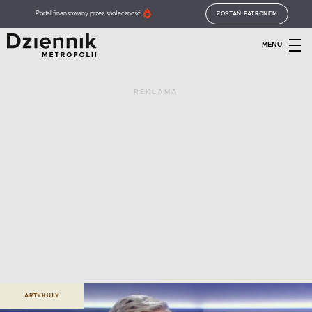
Portal finansowany przez społeczność
ZOSTAŃ PATRONEM
MENU
REKLAMA
ARTYKUŁY