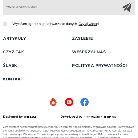
Z
Wyrażam zgodę na przetwarzanie danych.
Czytaj więcej
ARTYKUŁY
ZAGŁĘBIE
CZYŻ TAK
WESPRZYJ NAS
ŚLĄSK
POLITYKA PRYWATNOŚCI
KONTAKT
Designed by
Developed by
Zamieszczone na stronach internetowych portalu Dziennik Metropolii materiały sygnowane skrótem „PAP” stanowią
element Serwisów PAP, będących bazami danych, których producentem i wydawcą jest Polska Agencja Prasowa
S.A. z siedzibą w Warszawie. Chronione są one przepisami ustawy z dnia 4 lutego 1994 r. o prawie autorskim i