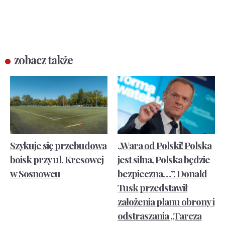
zobacz także
Szykuje się przebudowa
„Wara od Polski! Polska
boisk przy ul. Kresowej
jest silna, Polska będzie
w Sosnowcu
bezpieczna…”. Donald
Tusk przedstawił
założenia planu obrony i
odstraszania „Tarcza