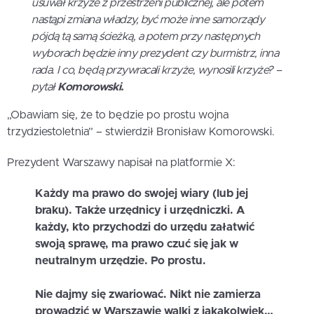
usuwał krzyże z przestrzeni publicznej, ale potem
nastąpi zmiana władzy, być może inne samorządy
pójdą tą samą ścieżką, a potem przy następnych
wyborach będzie inny prezydent czy burmistrz, inna
rada. I co, będą przywracali krzyże, wynosili krzyże? –
pytał
Komorowski.
„Obawiam się, że to będzie po prostu wojna
trzydziestoletnia” – stwierdził Bronisław Komorowski.
Prezydent Warszawy napisał na platformie X:
Każdy ma prawo do swojej wiary (lub jej
braku). Także urzędnicy i urzędniczki. A
każdy, kto przychodzi do urzędu załatwić
swoją sprawę, ma prawo czuć się jak w
neutralnym urzędzie. Po prostu.
Nie dajmy się zwariować. Nikt nie zamierza
prowadzić w Warszawie walki z jakąkolwiek…