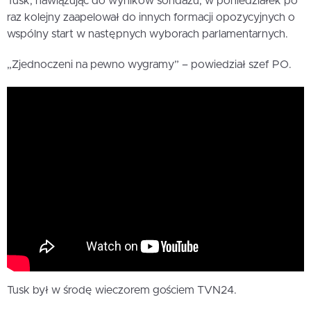
Tusk, nawiązując do wyników sondażu, w poniedziałek po
raz kolejny zaapelował do innych formacji opozycyjnych o
wspólny start w następnych wyborach parlamentarnych.
„Zjednoczeni na pewno wygramy” – powiedział szef PO.
Tusk był w środę wieczorem gościem TVN24.