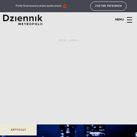
Portal finansowany przez społeczność
ZOSTAŃ PATRONEM
MENU
REKLAMA
ARTYKUŁY