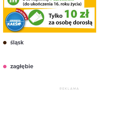
śląsk
zagłębie
REKLAMA