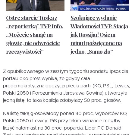
Ostre starcie Tuska z
Szokujące wydanie
„reporterką” TVP Info.
Wiadomości TVP. Stacja
„Możecie stanąć na
jak Rossija1! Osiem
głowie, nie odwrócicie
minut poświęcone na
rzeczywistości”
jedno. „Samo zło”
Z opublikowanego w zeszłym tygodniu sondażu Ipsos dla
portalu oko.press wynika, że gdyby cała
prodemokratyczna opozycja pięciu partii (KO, PSL, Lewicy,
Polski 2050 i Porozumienia Jarosława Gowina) utworzyła
jedną listę, to taka koalicja zdobyłaby 50 proc. głosów.
Na listę taką głosowałoby ponad 90 proc. wyborców KO,
Polski 2050 i Lewicy. PiS przy takim wariancie mógłby
liczyć natomiast na 30 proc. poparcia. Lider PO Donald