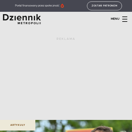
Portal finansowany przez społeczność
ZOSTAŃ PATRONEM
MENU
REKLAMA
ARTYKUŁY