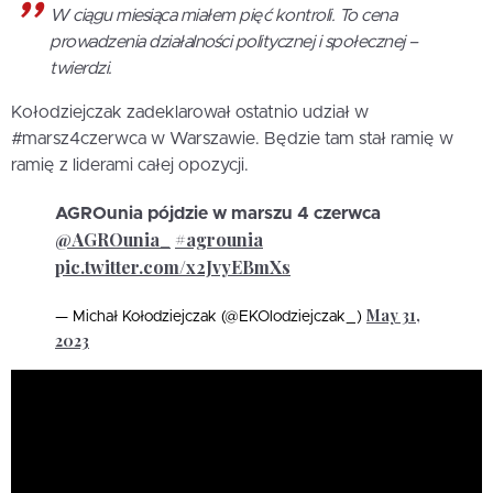
W ciągu miesiąca miałem pięć kontroli. To cena
prowadzenia działalności politycznej i społecznej –
twierdzi.
Kołodziejczak zadeklarował ostatnio udział w
#marsz4czerwca w Warszawie. Będzie tam stał ramię w
ramię z liderami całej opozycji.
AGROunia pójdzie w marszu 4 czerwca
@AGROunia_
#agrounia
pic.twitter.com/x2JvyEBmXs
May 31,
— Michał Kołodziejczak (@EKOlodziejczak_)
2023