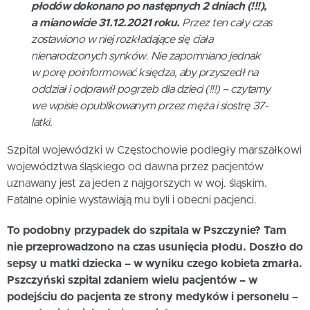
płodów dokonano po następnych 2 dniach (!!!),
a mianowicie 31.12.2021 roku.
Przez ten cały czas
zostawiono w niej rozkładające się ciała
nienarodzonych synków. Nie zapomniano jednak
w porę poinformować księdza, aby przyszedł na
oddział i odprawił pogrzeb dla dzieci (!!!) – czytamy
we wpisie opublikowanym przez męża i siostrę 37-
latki.
Szpital wojewódzki w Częstochowie podległy marszałkowi
województwa śląskiego od dawna przez pacjentów
uznawany jest za jeden z najgorszych w woj. śląskim.
Fatalne opinie wystawiają mu byli i obecni pacjenci.
To podobny przypadek do szpitala w Pszczynie? Tam
nie przeprowadzono na czas usunięcia płodu. Doszło do
sepsy u matki dziecka – w wyniku czego kobieta zmarła.
Pszczyński szpital zdaniem wielu pacjentów – w
podejściu do pacjenta ze strony medyków i personelu –