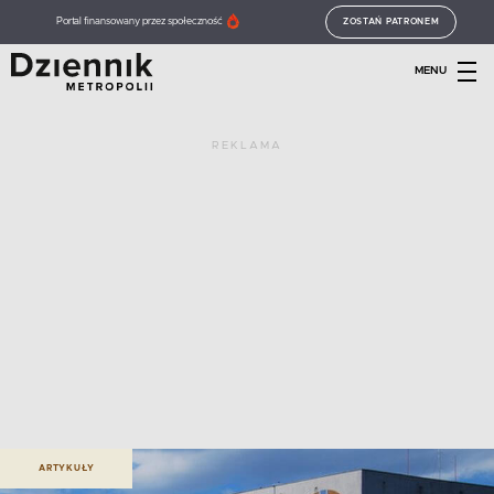
Portal finansowany przez społeczność
ZOSTAŃ PATRONEM
MENU
REKLAMA
ARTYKUŁY