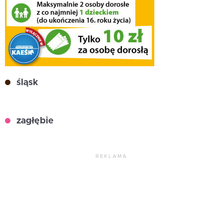
śląsk
zagłębie
REKLAMA