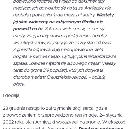
pozwolono rodzinie na wgląd do dokumentacji
medycznych powołując się na to, że Agnieszka nie
napisała upoważnienia dla męża ani siostry.
Niestety
jej stan widoczny na załączonym filmiku nie
pozwolił na to.
Zatajano wiele spraw, ze strony
medycznej padały słowa o podejrzeniu choroby
wściekłych krów, insynuując, że za zły stan zdrowia
Agnieszki odpowiada jej nieodpowiednia dieta,
bogata w surowe mięso. Cytując pana rehabilitanta ze
szpitala: „pewnie najadła się surowego mięsa” i należy
teraz do grona 3% populacji, których dotyka ta
choroba (wariant Creutzfeldta-Jakoba) – opisują
bliscy.
I dodają:
23 grudnia nastąpiło zatrzymanie akcji serca, gdzie
z powodzeniem przeprowadzono reanimację. 24 stycznia
2022 roku stan Agnieszki wskazywał na agonie. Większość