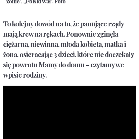
żonie”, „Polski wał”. Foto
To kolejny dowód na to, że panujące rządy
mają krew na rękach. Ponownie zginęła
ciężarna, niewinna, młoda kobieta, matka i
żona, osieracając 3 dzieci, które nie doczekały
się powrotu Mamy do domu – czytamy we
wpisie rodziny.