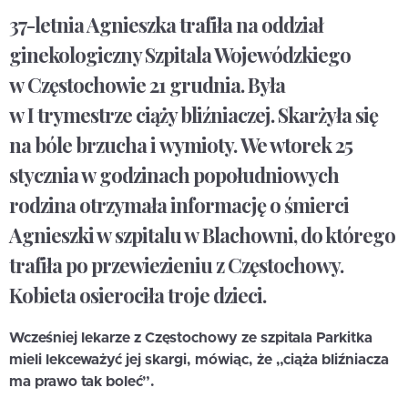
37-letnia Agnieszka trafiła na oddział
ginekologiczny Szpitala Wojewódzkiego
w Częstochowie 21 grudnia. Była
w I trymestrze ciąży bliźniaczej. Skarżyła się
na bóle brzucha i wymioty.
We wtorek 25
stycznia w godzinach popołudniowych
rodzina otrzymała informację o śmierci
Agnieszki w szpitalu w Blachowni, do którego
trafiła po przewiezieniu z Częstochowy.
Kobieta osierociła troje dzieci.
Wcześniej lekarze z Częstochowy ze szpitala Parkitka
mieli lekceważyć jej skargi, mówiąc, że „ciąża bliźniacza
ma prawo tak boleć”.