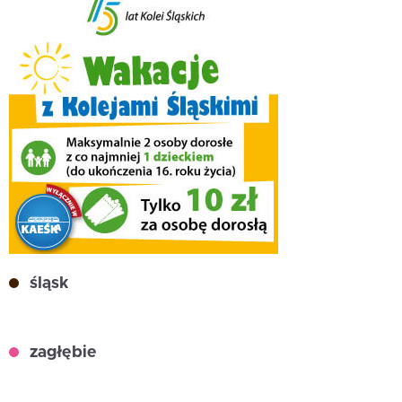
śląsk
zagłębie