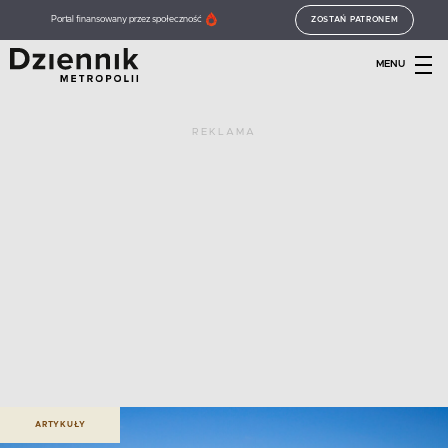
Portal finansowany przez społeczność
ZOSTAŃ PATRONEM
MENU
REKLAMA
ARTYKUŁY