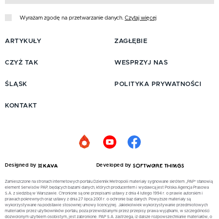
Wyrażam zgodę na przetwarzanie danych.
Czytaj więcej
ARTYKUŁY
ZAGŁĘBIE
CZYŻ TAK
WESPRZYJ NAS
ŚLĄSK
POLITYKA PRYWATNOŚCI
KONTAKT
Designed by
Developed by
Zamieszczone na stronach internetowych portalu Dziennik Metropolii materiały sygnowane skrótem „PAP” stanowią
element Serwisów PAP, będących bazami danych, których producentem i wydawcą jest Polska Agencja Prasowa
S.A. z siedzibą w Warszawie. Chronione są one przepisami ustawy z dnia 4 lutego 1994 r. o prawie autorskim i
prawach pokrewnych oraz ustawy z dnia 27 lipca 2001 r. o ochronie baz danych. Powyższe materiały są
wykorzystywane na podstawie stosownej umowy licencyjnej. Jakiekolwiek wykorzystywanie przedmiotowych
materiałów przez użytkowników portalu, poza przewidzianymi przez przepisy prawa wyjątkami, w szczególności
dozwolonym użytkiem osobistym, jest zabronione. PAP S.A. zastrzega, iż dalsze rozpowszechnianie materiałów, o