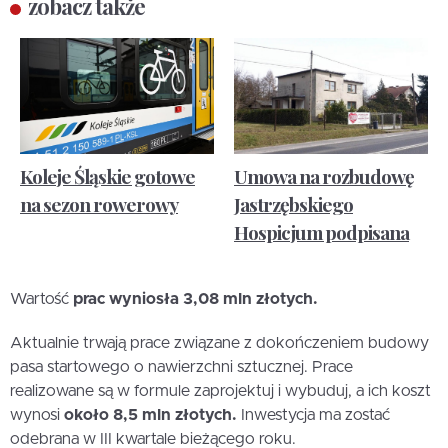
zobacz także
Koleje Śląskie gotowe
Umowa na rozbudowę
na sezon rowerowy
Jastrzębskiego
Hospicjum podpisana
Wartość
prac wyniosła 3,08 mln złotych.
Aktualnie trwają prace związane z dokończeniem budowy
pasa startowego o nawierzchni sztucznej. Prace
realizowane są w formule zaprojektuj i wybuduj, a ich koszt
wynosi
około 8,5 mln złotych.
Inwestycja ma zostać
odebrana w III kwartale bieżącego roku.