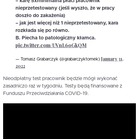
– karę 5xminimalna płaci pracownik
nieprzetestowany (jeśli wyszło, że w pracy
doszło do zakażenia)
– jak jest więcej niż 1 nieprzetestowany, kara
rozkłada się po równo.
B. Piecha to patologiczny kłamca.
pic.twitter.com/UVnL6oGkQM
January 31,
— Tomasz Grabarczyk (@grabarczyktomek)
2022
Nieodpłatny test pracownik będzie mógł wykonać
zasadniczo raz w tygodniu. Testy będą finansowane z
Funduszu Przeciwdziałania COVID-19.