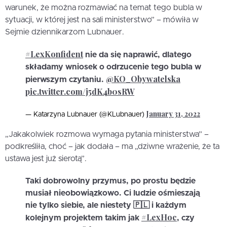
warunek, że można rozmawiać na temat tego bubla w
sytuacji, w której jest na sali ministerstwo” – mówiła w
Sejmie dziennikarzom Lubnauer.
#LexKonfident
nie da się naprawić, dlatego
składamy wniosek o odrzucenie tego bubla w
@KO_Obywatelska
pierwszym czytaniu.
pic.twitter.com/j5dK4b0sRW
January 31, 2022
— Katarzyna Lubnauer (@KLubnauer)
„Jakakolwiek rozmowa wymaga pytania ministerstwa” –
podkreśliła, choć – jak dodała – ma „dziwne wrażenie, że ta
ustawa jest już sierotą”.
Taki dobrowolny przymus, po prostu będzie
musiał nieobowiązkowo. Ci ludzie ośmieszają
nie tylko siebie, ale niestety 🇵🇱 i każdym
#LexHoc
kolejnym projektem takim jak
, czy