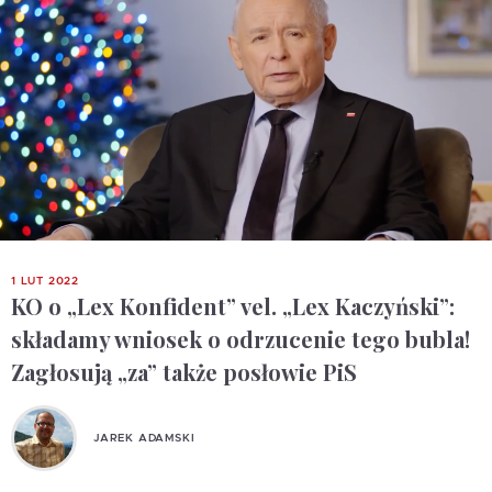
1 LUT 2022
KO o „Lex Konfident” vel. „Lex Kaczyński”:
składamy wniosek o odrzucenie tego bubla!
Zagłosują „za” także posłowie PiS
JAREK ADAMSKI