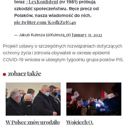
#LexKonfident
teraz
(nr 1981) próbują
szkodzić społeczeństwu. Ręce precz od
Polaków, nasza wiadomość do nich.
pic.twitter.com/K0dkZoJG4o
January 31, 2022
— Jakub Kulesza (@Kulesza_pl)
Projekt ustawy o szczególnych rozwiązaniach dotyczących
ochrony życia i zdrowia obywateli w okresie epidemii
COVID-19 wniosła w ubiegłym tygodniu grupa posłów PiS.
zobacz także
W Polsce znów urodziło
Wojciech O.