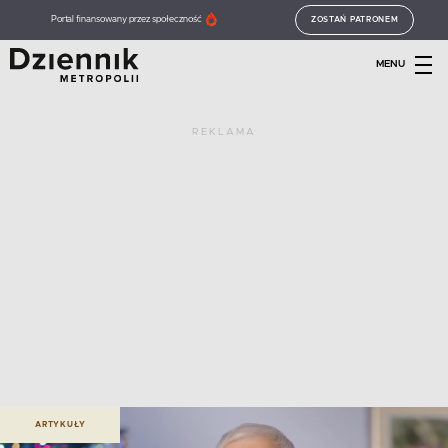
Portal finansowany przez społeczność
ZOSTAŃ PATRONEM
MENU
REKLAMA
ARTYKUŁY