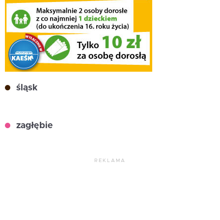
śląsk
zagłębie
REKLAMA