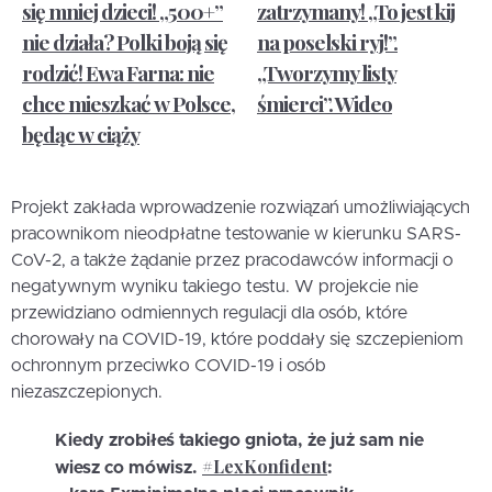
się mniej dzieci! „500+”
zatrzymany! „To jest kij
nie działa? Polki boją się
na poselski ryj!”.
rodzić! Ewa Farna: nie
„Tworzymy listy
chce mieszkać w Polsce,
śmierci”. Wideo
będąc w ciąży
Projekt zakłada wprowadzenie rozwiązań umożliwiających
pracownikom nieodpłatne testowanie w kierunku SARS-
CoV-2, a także żądanie przez pracodawców informacji o
negatywnym wyniku takiego testu. W projekcie nie
przewidziano odmiennych regulacji dla osób, które
chorowały na COVID-19, które poddały się szczepieniom
ochronnym przeciwko COVID-19 i osób
niezaszczepionych.
Kiedy zrobiłeś takiego gniota, że już sam nie
#LexKonfident
wiesz co mówisz.
: