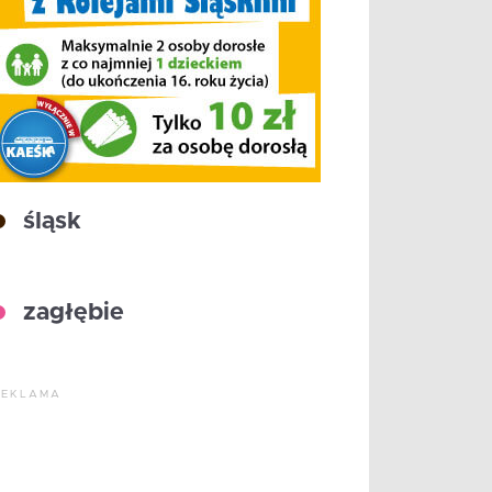
śląsk
zagłębie
REKLAMA