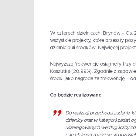
W czterech dzielnicach: Brynów – Os. 
wszystkie projekty, które przeszły pozy
dzielnic puli środków. Najwięcej proje
Najwyższą frekwencję osiągnęły trzy dz
Koszutka (20.99%). Zgodnie z zapowie
środki jako nagroda za frekwencję – odp
Co będzie realizowane
Do realizacji przechodzi zadanie, 
dzielnicy oraz w kategorii zadań o
uszeregowanych według liczby zdo
o ile ich koszt mieści się w pozost