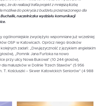
, że do realizacji trafia projekt z mniejszą liczbą
ła możliwa do pokrycia z budżetu przeznaczonego dla
Buchalik, naczelniczka wydziału komunikacji
ice.
 ogólnomiejskie zwyciężyło wspomniane już wcześniej
iałów OSP w Katowicach. Oprócz niego środków
ch kolejnych zadań: „Dwujęzyczność z językiem angielskim
 głosów), „Pomnik Jana Furtoka na nowo
e przy ulicy Nowa Bukowa” (10 244 głosów),
aw dla maluszków w Dolinie Trzech Stawów” (5 956
m. T. Kościuszki – Skwer Katowickich Seniorów” (4 988