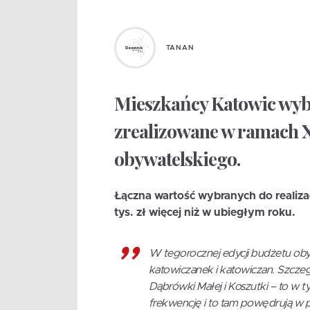
TANAN
Mieszkańcy Katowic wybr
zrealizowane w ramach X
obywatelskiego.
Łączna wartość wybranych do realizac
tys. zł więcej niż w ubiegłym roku.
W tegorocznej edycji budżetu oby
katowiczanek i katowiczan. Szczeg
Dąbrówki Małej i Koszutki – to w 
frekwencję i to tam powędrują w