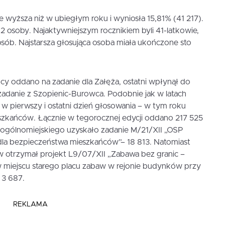
 wyższa niż w ubiegłym roku i wyniosła 15,81% (41 217).
 osoby. Najaktywniejszym rocznikiem byli 41-latkowie,
osób. Najstarsza głosująca osoba miała ukończone sto
cy oddano na zadanie dla Załęża, ostatni wpłynął do
zadanie z Szopienic-Burowca. Podobnie jak w latach
w pierwszy i ostatni dzień głosowania – w tym roku
szkańców. Łącznie w tegorocznej edycji oddano 217 525
 ogólnomiejskiego uzyskało zadanie M/21/XII „OSP
la bezpieczeństwa mieszkańców”– 18 813. Natomiast
w otrzymał projekt L9/07/XII „Zabawa bez granic –
w miejscu starego placu zabaw w rejonie budynków przy
– 3 687.
REKLAMA