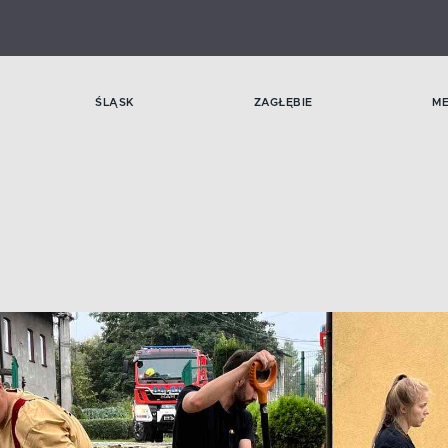
ŚLĄSK
ZAGŁĘBIE
M