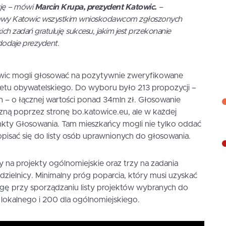
ję – mówi
Marcin Krupa, prezydent Katowic.
–
rawy Katowic wszystkim wnioskodawcom zgłoszonych
ch zadań gratuluję sukcesu, jakim jest przekonanie
odaje prezydent.
owic mogli głosować na pozytywnie zweryfikowane
dżetu obywatelskiego. Do wyboru było 213 propozycji –
ch – o łącznej wartości ponad 34mln zł. Głosowanie
czną poprzez stronę bo.katowice.eu, ale w każdej
unkty Głosowania. Tam mieszkańcy mogli nie tylko oddać
opisać się do listy osób uprawnionych do głosowania.
 na projekty ogólnomiejskie oraz trzy na zadania
 dzielnicy. Minimalny próg poparcia, który musi uzyskać
gę przy sporządzaniu listy projektów wybranych do
a lokalnego i 200 dla ogólnomiejskiego.