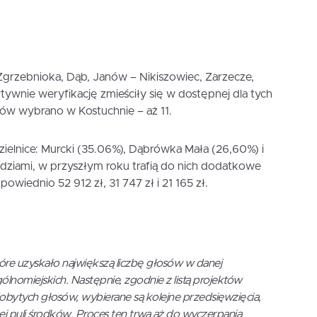
Zgrzebnioka, Dąb, Janów – Nikiszowiec, Zarzecze,
tywnie weryfikację zmieściły się w dostępnej dla tych
któw wybrano w Kostuchnie – aż 11.
ielnice: Murcki (35.06%), Dąbrówka Mała (26,60%) i
dziami, w przyszłym roku trafią do nich dodatkowe
owiednio 52 912 zł, 31 747 zł i 21 165 zł.
które uzyskało największą liczbę głosów w danej
gólnomiejskich. Następnie, zgodnie z listą projektów
bytych głosów, wybierane są kolejne przedsięwzięcia,
ałej puli środków. Proces ten trwa aż do wyczerpania