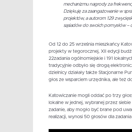
mechanizmu nagrody za frekwenc
Dziękuję za zaangażowanie w sp
projektów, a autorom 129 zwycięski
sąsiadów do swoich pomysłów – d
Od 12 do 25 września mieszkańcy Kat
projekty w tegorocznej, XII edycji bu
22zadania ogólnomiejskie i 191 lokalny
tradycyjnie odbyło się drogą elektroni
dzielnicy działały także Stacjonarne P
głos ze wsparciem urzędnika, ale też d
Katowiczanie mogli oddać po trzy głosy
lokalne w jednej, wybranej przez siebie
zadanie, aby mogło być brane pod uwa
realizacji, wynosi 50 głosów dla zadani