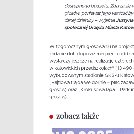
dostępnego budżetu. Zdarza się więc
głosów, ponieważ jego wartość by
danej dzielnicy – wyjaśnia
Justyna 
społecznej Urzędu Miasta Katow
W tegorocznym głosowaniu na projekty
zadanie dot. doposażenia pięciu oddz
wystarczy jeszcze na realizację cztere
w katowickich przedszkolach” (13 490
wybudowanym stadionie GKS-u Katowic
„Bajtlowa frajda we dolinie – plac zab
głosów) oraz „Krokusowa łąka – Park i
głosów).
zobacz także