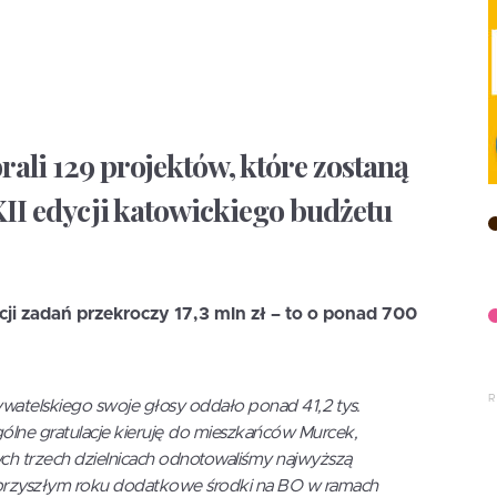
ali 129 projektów, które zostaną
II edycji katowickiego budżetu
ji zadań przekroczy 17,3 mln zł – to o ponad 700
watelskiego swoje głosy oddało ponad 41,2 tys.
ólne gratulacje kieruję do mieszkańców Murcek,
tych trzech dzielnicach odnotowaliśmy najwyższą
 przyszłym roku dodatkowe środki na BO w ramach