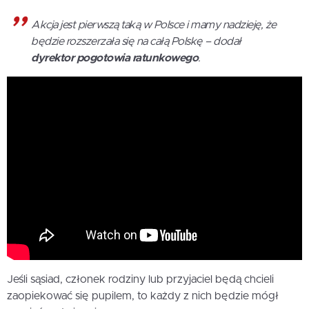
Akcja jest pierwszą taką w Polsce i mamy nadzieję, że
będzie rozszerzała się na całą Polskę – dodał
dyrektor pogotowia ratunkowego
.
Jeśli sąsiad, członek rodziny lub przyjaciel będą chcieli
zaopiekować się pupilem, to każdy z nich będzie mógł