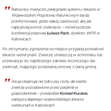
Ratownicy medyczni, pielęgniarki systemu i lekarze w
Wojewódzkim Pogotowiu Ratunkowym będą
poinformowani, gdzie należy zadzwonić, aby jak
najszybciej pomóc zwierzęciu – mówił podczas
konferencji prasowej
Łukasz Pach
, dyrektor WPR w
Katowicach.
Po otrzymaniu zgłoszenia na miejsce przyjadą powiatowi
lekarze weterynarii. Zwierzę umieszczą w schronisku lub
przekażą je do najbliższego zakładu leczniczego dla
zwierząt, mającego podpisaną umowę z daną gminą.
Akcja obejmuje nie tylko psy i koty, ale każde
zwierzę pozostawione przez pacjenta w
gospodarstwie – powiedział
Konrad Kuczera
,
zastępca śląskiego wojewódzkiego lekarza
weterynarii w Katowicach.