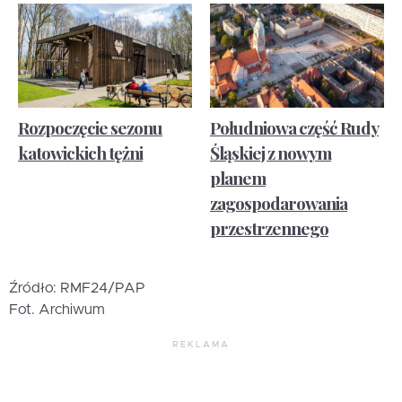
Rozpoczęcie sezonu
Południowa część Rudy
katowickich tężni
Śląskiej z nowym
planem
zagospodarowania
przestrzennego
Źródło: RMF24/PAP
Fot. Archiwum
REKLAMA