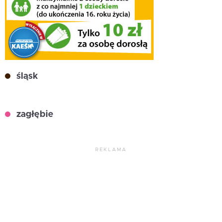
śląsk
zagłębie
REKLAMA