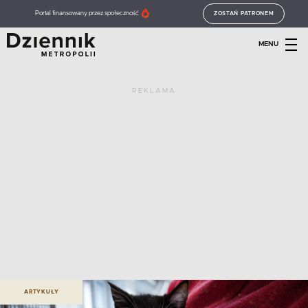
Portal finansowany przez społeczność
ZOSTAŃ PATRONEM
MENU
REKLAMA
ARTYKUŁY