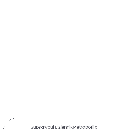
Subskrybuj DziennikMetropolii.pl