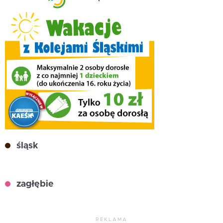
śląsk
zagłębie
REKLAMA