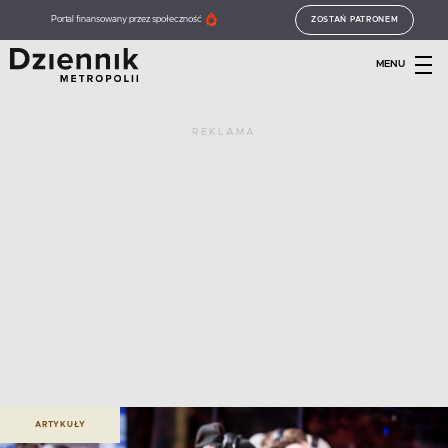
Portal finansowany przez społeczność
ZOSTAŃ PATRONEM
MENU
REKLAMA
ARTYKUŁY