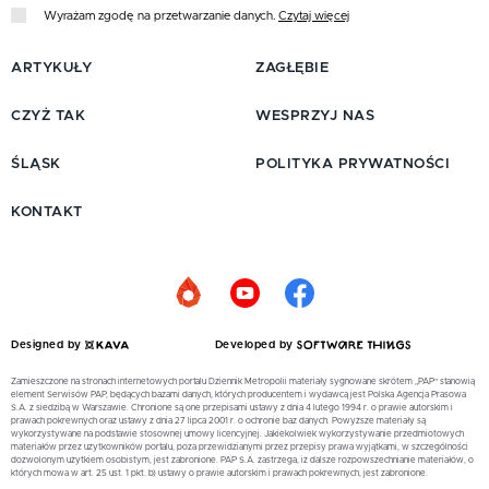
Wyrażam zgodę na przetwarzanie danych.
Czytaj więcej
ARTYKUŁY
ZAGŁĘBIE
CZYŻ TAK
WESPRZYJ NAS
ŚLĄSK
POLITYKA PRYWATNOŚCI
KONTAKT
Designed by
Developed by
Zamieszczone na stronach internetowych portalu Dziennik Metropolii materiały sygnowane skrótem „PAP” stanowią
element Serwisów PAP, będących bazami danych, których producentem i wydawcą jest Polska Agencja Prasowa
S.A. z siedzibą w Warszawie. Chronione są one przepisami ustawy z dnia 4 lutego 1994 r. o prawie autorskim i
prawach pokrewnych oraz ustawy z dnia 27 lipca 2001 r. o ochronie baz danych. Powyższe materiały są
wykorzystywane na podstawie stosownej umowy licencyjnej. Jakiekolwiek wykorzystywanie przedmiotowych
materiałów przez użytkowników portalu, poza przewidzianymi przez przepisy prawa wyjątkami, w szczególności
dozwolonym użytkiem osobistym, jest zabronione. PAP S.A. zastrzega, iż dalsze rozpowszechnianie materiałów, o
których mowa w art. 25 ust. 1 pkt. b) ustawy o prawie autorskim i prawach pokrewnych, jest zabronione.