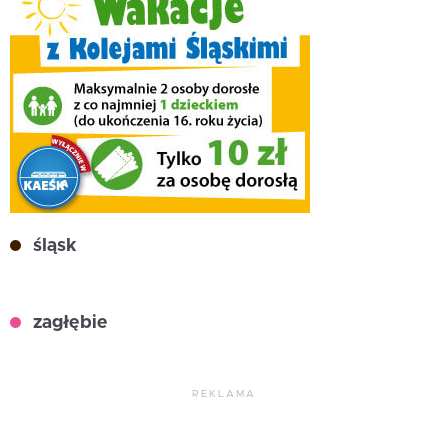
śląsk
zagłębie
REKLAMA