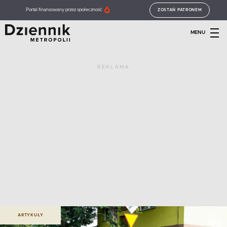
Portal finansowany przez społeczność
ZOSTAŃ PATRONEM
MENU
REKLAMA
ARTYKUŁY