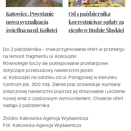
Katowice. Powstanie
Od 1 października
nowa sygnalizacja
korzystniejsze opłaty za
świetlna na ul. Kolistej
ciepło w Rudzie Śląskiej
Do 2 października – trwa przyjmowanie ofert w przetargu
na remont fragmentu ul. Kościuszki
Równolegle toczy się postępowanie przetargowe
dotyczące przebudowy nawierzchni jezdni
ul. Kościuszki na odcinku od ul. Pstrągowej w kierunku
Centrum (ok. 300 mb). Zakres prac przewiduje wymianę
zniszczonej nawierzchni poprzez jej sfrezowanie i ułożenie
nowej wraz z częściowym wzmocnieniem. Otwarcie ofert
nastąpi 2 października.
Źródło: Katowicka Agencja Wydawnicza
Fot. Katowicka Agencja Wydawnicza