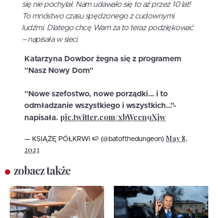
się nie pochylał. Nam udawało się to aż przez 10 lat!
To mnóstwo czasu spędzonego z cudownymi
ludźmi. Dlatego chcę Wam za to teraz podziękować
– napisała w sieci.
Katarzyna Dowbor żegna się z programem
"Nasz Nowy Dom"
"Nowe szefostwo, nowe porządki… i to
odmładzanie wszystkiego i wszystkich…"-
pic.twitter.com/xbWccn9Xjw
napisała.
May 8,
— KSIĄŻĘ PÓŁKRWI 🍉 (@batofthedungeon)
2023
zobacz także