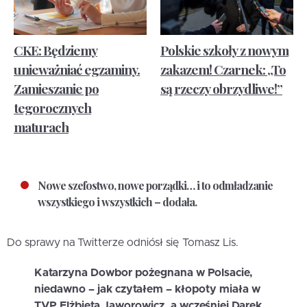
CKE: Będziemy
Polskie szkoły z nowym
unieważniać egzaminy.
zakazem! Czarnek: „To
Zamieszanie po
są rzeczy obrzydliwe!”
tegorocznych
maturach
Nowe szefostwo, nowe porządki… i to odmładzanie
wszystkiego i wszystkich – dodała.
Do sprawy na Twitterze odniósł się Tomasz Lis.
Katarzyna Dowbor pożegnana w Polsacie,
niedawno – jak czytałem – kłopoty miała w
TVP Elżbieta Jaworowicz, a wcześniej Darek