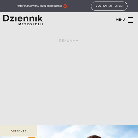
Portal finansowany przez społeczność
ZOSTAŃ PATRONEM
MENU
REKLAMA
ARTYKUŁY