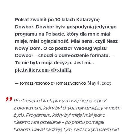
Polsat zwolnił po 10 latach Katarzynę
Dowbor. Dowbor była gospodynią jedynego
programu na Polsacie, który dla mnie miał
misje, miał oglądalność. Miał sens, czyli Nasz
Nowy Dom. O co poszło? Według wpisu
Dowbor – chodzi o odmłodzenie formatu. –
To nie była moja decyzja. Jest mi…
pic.twitter.com/sIvxtaIff4
May 8, 2023
— tomasz.golonko (@TomaszGolonko)
Po dziesięciu latach pracy muszę się pożegnać
z programem, który był chyba najważniejszy w moim
życiu. Programem, który był misją i miał jedno
niesamowite przesłanie – po prostu pomagał
ludziom. Dawał nadzieję tym, nad których losem nikt