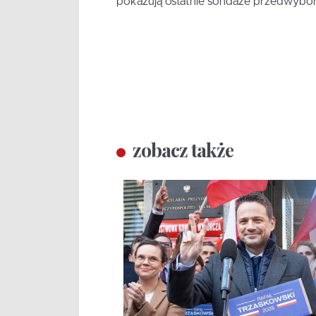
pokazują ostatnie sondaże przedwybo
zobacz także