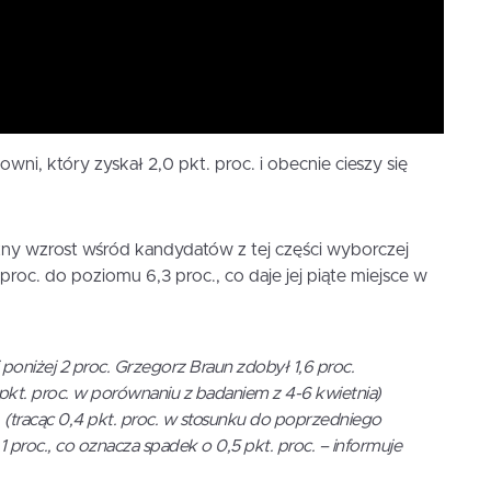
i, który zyskał 2,0 pkt. proc. i obecnie cieszy się
ny wzrost wśród kandydatów z tej części wyborczej
 proc. do poziomu 6,3 proc., co daje jej piąte miejsce w
i poniżej 2 proc. Grzegorz Braun zdobył 1,6 proc.
 pkt. proc. w porównaniu z badaniem z 4-6 kwietnia)
. (tracąc 0,4 pkt. proc. w stosunku do poprzedniego
,1 proc., co oznacza spadek o 0,5 pkt. proc. – informuje