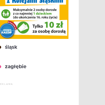
śląsk
zagłębie
REKLAMA