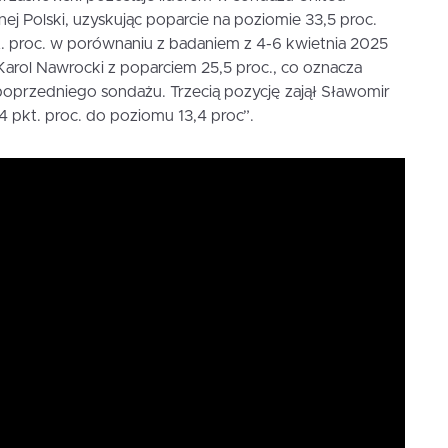
j Polski, uzyskując poparcie na poziomie 33,5 proc.
t. proc. w porównaniu z badaniem z 4-6 kwietnia 2025
Karol Nawrocki z poparciem 25,5 proc., co oznacza
 poprzedniego sondażu. Trzecią pozycję zajął Sławomir
 pkt. proc. do poziomu 13,4 proc”.