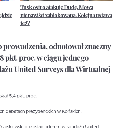
Tusk ostro atakuje Dudę. Mowa
jdzie
nienawiści zablokowana. Kolejna ustawa
też?
o prowadzenia, odnotował znaczny
8 pkt. proc. w ciągu jednego
ażu United Surveys dla Wirtualnej
kał 5,4 pkt. proc.
h debatach prezydenckich w Końskich.
 Trzaskowski pozostaje liderem w sondażu United