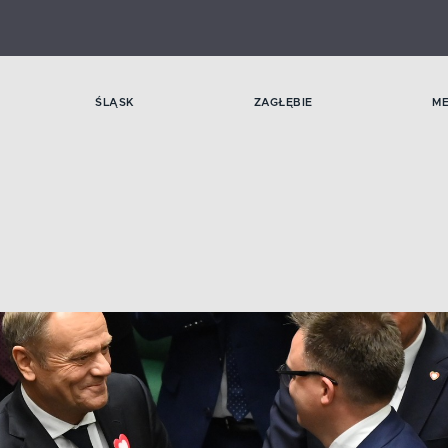
ŚLĄSK
ZAGŁĘBIE
M