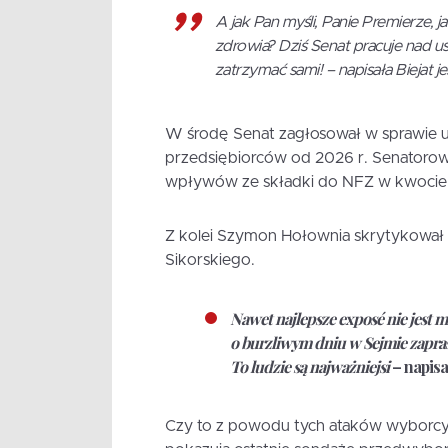
A jak Pan myśli, Panie Premierze,
zdrowia? Dziś Senat pracuje nad u
zatrzymać sami! – napisała Biejat
W środę Senat zagłosował w sprawie u
przedsiębiorców od 2026 r. Senatorowi
wpływów ze składki do NFZ w kwocie o
Z kolei Szymon Hołownia skrytykował 
Sikorskiego.
Nawet najlepsze exposé nie jest
o burzliwym dniu w Sejmie zaprasz
To ludzie są najważniejsi
– napisa
Czy to z powodu tych ataków wyborcy z