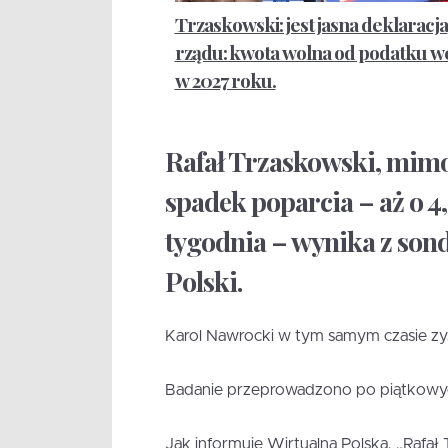
Trzaskowski: jest jasna deklaracja
rządu: kwota wolna od podatku we
w 2027 roku.
Rafał Trzaskowski, mim
spadek poparcia – aż o 4,
tygodnia – wynika z sond
Polski.
Karol Nawrocki w tym samym czasie zys
Badanie przeprowadzono po piątkowyc
Jak informuje Wirtualna Polska, „Rafał