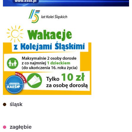
śląsk
zagłębie