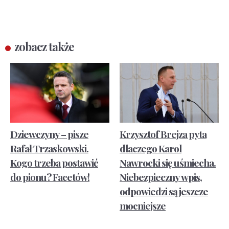
zobacz także
Dziewczyny – pisze
Krzysztof Brejza pyta
Rafał Trzaskowski.
dlaczego Karol
Kogo trzeba postawić
Nawrocki się uśmiecha.
do pionu? Facetów!
Niebezpieczny wpis,
odpowiedzi są jeszcze
mocniejsze