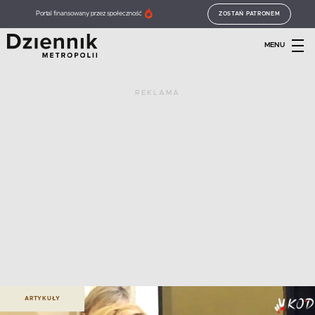
Portal finansowany przez społeczność
ZOSTAŃ PATRONEM
MENU
REKLAMA
ARTYKUŁY