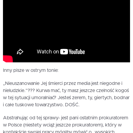
Inny pisze w ostrym tonie:
„Nieuszanowanie Jej śmierci przez media jest niegodne i
nieludzkie.”??? Kurwa mać, ty masz jeszcze czelność kogoś
w tej sytuacji umoralniać? Jesteś zerem, ty, giertych, bodnar
i całe tuskowe towarzystwo. DOŚĆ.
Abstrahując od tej sprawy- jest pani ostatnim prokuratorem
w Polsce (niestety wciąż jeszcze prokuratorem), który w
kontekście swojej pracy mógłby mówić o „wysokich