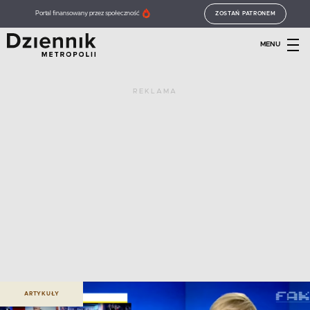
Portal finansowany przez społeczność
ZOSTAŃ PATRONEM
MENU
REKLAMA
ARTYKUŁY