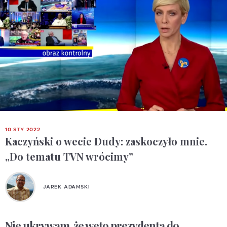
10 STY 2022
Kaczyński o wecie Dudy: zaskoczyło mnie.
„Do tematu TVN wrócimy”
JAREK ADAMSKI
Nie ukrywam, że weto prezydenta do