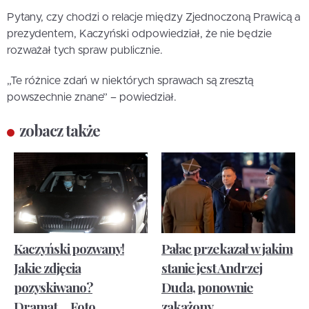
Pytany, czy chodzi o relacje między Zjednoczoną Prawicą a
prezydentem, Kaczyński odpowiedział, że nie będzie
rozważał tych spraw publicznie.
„Te różnice zdań w niektórych sprawach są zresztą
powszechnie znane” – powiedział.
zobacz także
Kaczyński pozwany!
Pałac przekazał w jakim
Jakie zdjęcia
stanie jest Andrzej
pozyskiwano?
Duda, ponownie
Dramat… Foto
zakażony