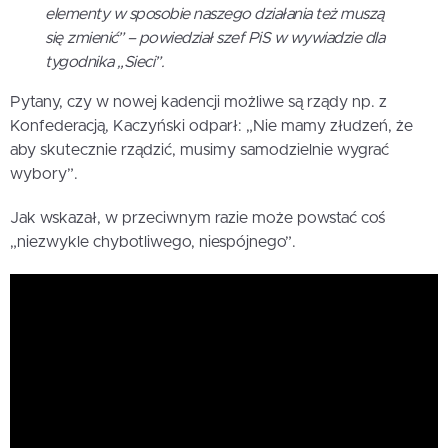
elementy w sposobie naszego działania też muszą
się zmienić” – powiedział szef PiS w wywiadzie dla
tygodnika „Sieci”.
Pytany, czy w nowej kadencji możliwe są rządy np. z
Konfederacją, Kaczyński odparł: „Nie mamy złudzeń, że
aby skutecznie rządzić, musimy samodzielnie wygrać
wybory”.
Jak wskazał, w przeciwnym razie może powstać coś
„niezwykle chybotliwego, niespójnego”.