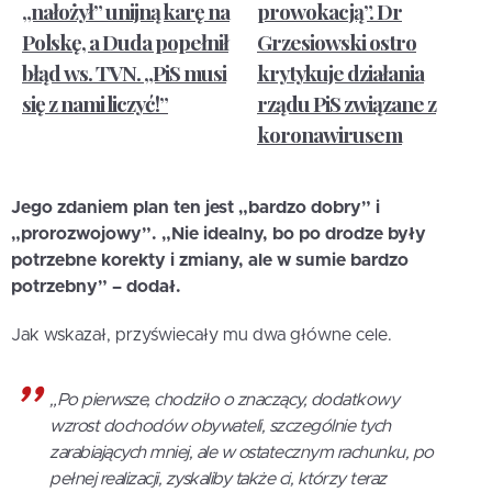
„nałożył” unijną karę na
prowokacją”. Dr
Polskę, a Duda popełnił
Grzesiowski ostro
błąd ws. TVN. „PiS musi
krytykuje działania
się z nami liczyć!”
rządu PiS związane z
koronawirusem
Jego zdaniem plan ten jest „bardzo dobry” i
„prorozwojowy”. „Nie idealny, bo po drodze były
potrzebne korekty i zmiany, ale w sumie bardzo
potrzebny” – dodał.
Jak wskazał, przyświecały mu dwa główne cele.
„Po pierwsze, chodziło o znaczący, dodatkowy
wzrost dochodów obywateli, szczególnie tych
zarabiających mniej, ale w ostatecznym rachunku, po
pełnej realizacji, zyskaliby także ci, którzy teraz