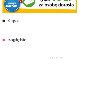
śląsk
zagłębie
REKLAMA