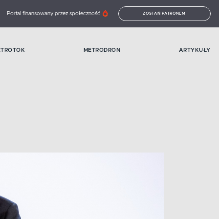
Portal finansowany przez społeczność
ZOSTAŃ PATRONEM
ETROTOK
METRODRON
ARTYKUŁY