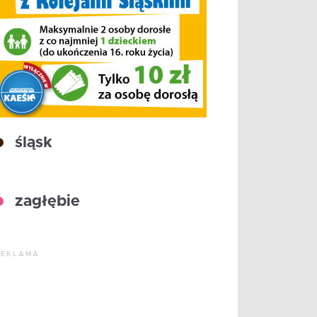
śląsk
zagłębie
REKLAMA