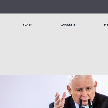
ŚLĄSK
ZAGŁĘBIE
M