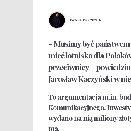
PAWEŁ PRZYBYŁA
- Musimy być państwem
mieć lotniska dla Polaków
przeciwnicy – powiedzia
Jarosław Kaczyński w ni
To argumentacja m.in. bu
Komunikacyjnego. Inwestycja
wydano na nią miliony złoty
ma.