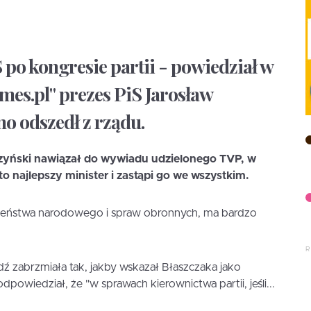
 po kongresie partii - powiedział w
mes.pl" prezes PiS Jarosław
o odszedł z rządu.
zyński nawiązał do wywiadu udzielonego TVP, w
o najlepszy minister i zastąpi go we wszystkim.
zeństwa narodowego i spraw obronnych, ma bardzo
ź zabrzmiała tak, jakby wskazał Błaszczaka jako
powiedział, że "w sprawach kierownictwa partii, jeśli...