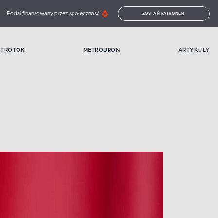
Portal finansowany przez społeczność
ZOSTAŃ PATRONEM
ETROTOK
METRODRON
ARTYKUŁY