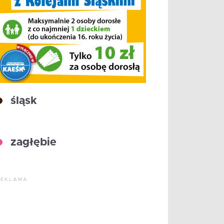
śląsk
zagłębie
REKLAMA