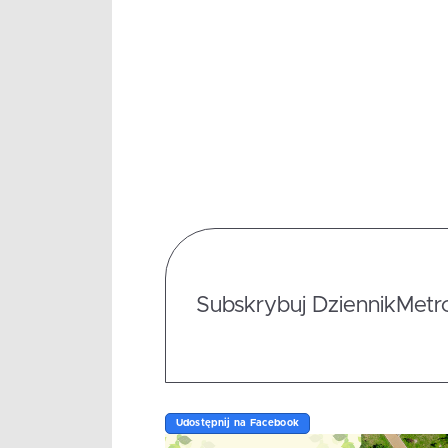
Subskrybuj DziennikMetrop
Udostępnij na Facebook