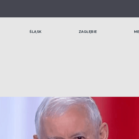
ŚLĄSK
ZAGŁĘBIE
M