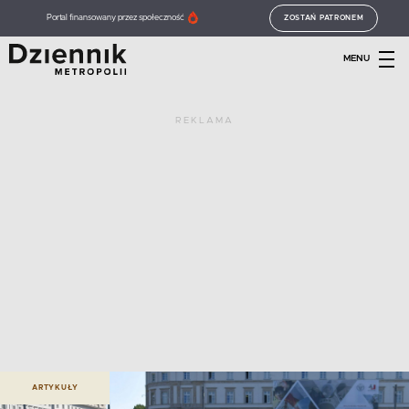
Portal finansowany przez społeczność
ZOSTAŃ PATRONEM
MENU
REKLAMA
ARTYKUŁY