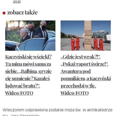
2021
zobacz także
Kaczyński się wściekł?
„Gdzie jest wrak?!”.
Ta mina mówi sama za
„Pokaż raport świrze!”.
siebie. „Balbina, gryzie
Awantura pod
cię sumienie? Kazałeś
pomnikiem, a Kaczyński
lądować bratu?”.
przechodzi w tle.
Wideo/FOTO
Wideo/FOTO
Wieczorem odprawiona zostanie msza św. w archikatedrze