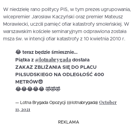
W niedzielę rano politycy PiS, w tym prezes ugrupowania,
wicepremier Jarosław Kaczyński oraz premier Mateusz
Morawiecki, uczcili pamięć ofiar katastrofy smoleńskiej. W
warszawskim kościele seminaryjnym odprawiona została
msza św. w intencji ofiar katastrofy z 10 kwietnia 2010 r.
😂 teraz będzie śmiesznie…
@lotnabrygada
Piątka z
dostała
ZAKAZ ZBLIŻANIA SIĘ DO PLACU
PIŁSUDSKIEGO NA ODLEGŁOŚĆ 400
METRÓW😎
😂😂😂😂😂 🤣🤣🤣
October
— Lotna Brygada Opozycji (@lotnabrygada)
11, 2021
REKLAMA