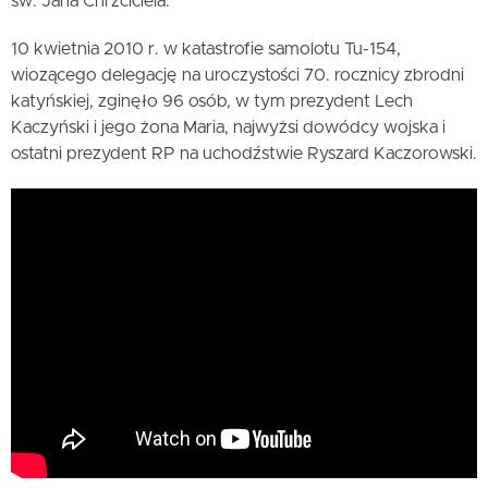
św. Jana Chrzciciela.
10 kwietnia 2010 r. w katastrofie samolotu Tu-154,
wiozącego delegację na uroczystości 70. rocznicy zbrodni
katyńskiej, zginęło 96 osób, w tym prezydent Lech
Kaczyński i jego żona Maria, najwyżsi dowódcy wojska i
ostatni prezydent RP na uchodźstwie Ryszard Kaczorowski.