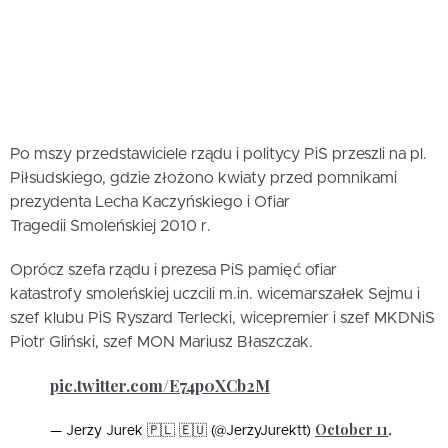
Po mszy przedstawiciele rządu i politycy PiS przeszli na pl.
Piłsudskiego, gdzie złożono kwiaty przed pomnikami
prezydenta Lecha Kaczyńskiego i Ofiar
Tragedii Smoleńskiej 2010 r.
Oprócz szefa rządu i prezesa PiS pamięć ofiar
katastrofy smoleńskiej uczcili m.in. wicemarszałek Sejmu i
szef klubu PiS Ryszard Terlecki, wicepremier i szef MKDNiS
Piotr Gliński, szef MON Mariusz Błaszczak.
pic.twitter.com/E74p0XCb2M
October 11,
— Jerzy Jurek 🇵🇱 🇪🇺 (@JerzyJurektt)