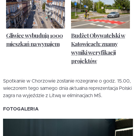
Gliwice wybudują 1000
Budżet Obywatelski w
mieszkań na wynajem
Katowicach: znamy
wyniki weryfikacji
projektów
Spotkanie w Chorzowie zostanie rozegrane o godz. 15.00,
wieczorem tego samego dnia aktualna reprezentacja Polski
zagra na wyjeździe z Litwą w eliminacjach MŚ.
FOTOGALERIA