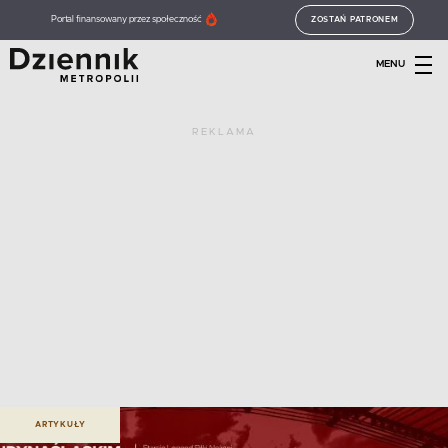
Portal finansowany przez społeczność
ZOSTAŃ PATRONEM
MENU
REKLAMA
ARTYKUŁY