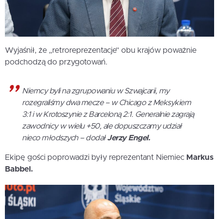
Wyjaśnił, że „retroreprezentacje” obu krajów poważnie
podchodzą do przygotowań.
Niemcy byli na zgrupowaniu w Szwajcarii, my
rozegraliśmy dwa mecze – w Chicago z Meksykiem
3:1 i w Krotoszynie z Barceloną 2:1. Generalnie zagrają
zawodnicy w wielu +50, ale dopuszczamy udział
nieco młodszych – dodał
Jerzy Engel.
Ekipę gości poprowadzi były reprezentant Niemiec
Markus
Babbel.