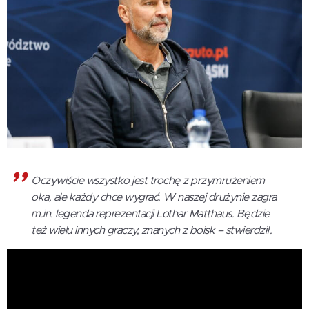
Oczywiście wszystko jest trochę z przymrużeniem
oka, ale każdy chce wygrać. W naszej drużynie zagra
m.in. legenda reprezentacji Lothar Matthaus. Będzie
też wielu innych graczy, znanych z boisk – stwierdził.