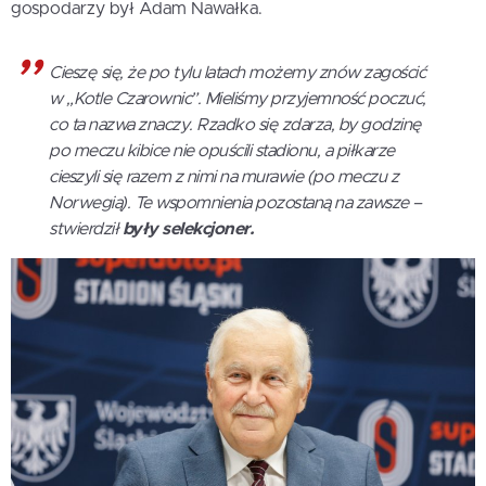
gospodarzy był Adam Nawałka.
Cieszę się, że po tylu latach możemy znów zagościć
w „Kotle Czarownic”. Mieliśmy przyjemność poczuć,
co ta nazwa znaczy. Rzadko się zdarza, by godzinę
po meczu kibice nie opuścili stadionu, a piłkarze
cieszyli się razem z nimi na murawie (po meczu z
Norwegią). Te wspomnienia pozostaną na zawsze –
stwierdził
były selekcjoner.