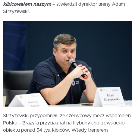
kibicowałem naszym
– stwierdził dyrektor areny Adam
Strzyżewski.
Strzyżewski przypomniał, że czerwcowy mecz wspomnień
Polska – Brazylia przyciągnął na trybuny chorzowskiego
obiektu ponad 54 tys. kibiców. Wtedy trenerem