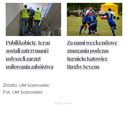
Pobili kobietę, teraz
Za nami weekendowe
zostali zatrzymani i
zmagania podczas
usłyszeli zarzut
turnieju Katowice
usiłowania zabójstwa
Rugby Sevens
Źródło: UM Sosnowiec
Fot. UM Sosnowiec
REKLAMA