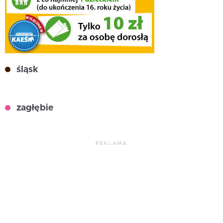
śląsk
zagłębie
REKLAMA