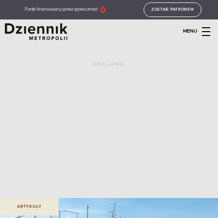
Portal finansowany przez społeczność
ZOSTAŃ PATRONEM
MENU
REKLAMA
ARTYKUŁY