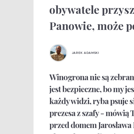
obywatele przyszl
Panowie, może p
JAREK ADAMSKI
Winogrona nie są zebrane
jest bezpieczne, bo my je
każdy widzi, ryba psuje 
prezesa z szafy - mówią T
przed domem Jarosława 