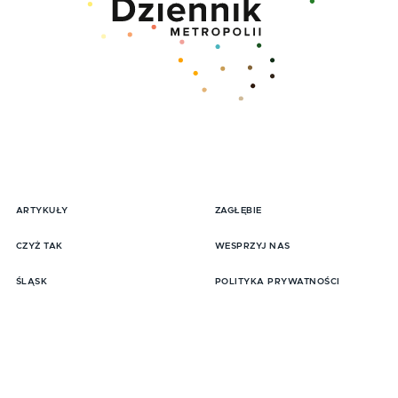
ARTYKUŁY
ZAGŁĘBIE
pisz się do Newslttera
CZYŻ TAK
WESPRZYJ NAS
ŚLĄSK
POLITYKA PRYWATNOŚCI