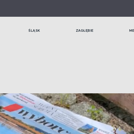
ŚLĄSK
ZAGŁĘBIE
M