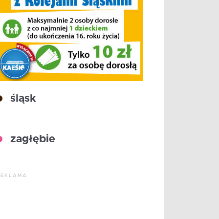
śląsk
zagłębie
REKLAMA