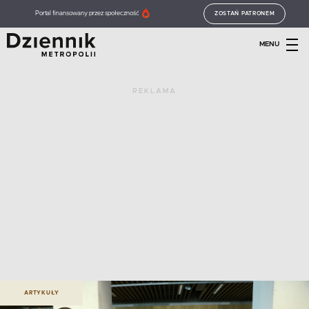
Portal finansowany przez społeczność
ZOSTAŃ PATRONEM
MENU
REKLAMA
ARTYKUŁY