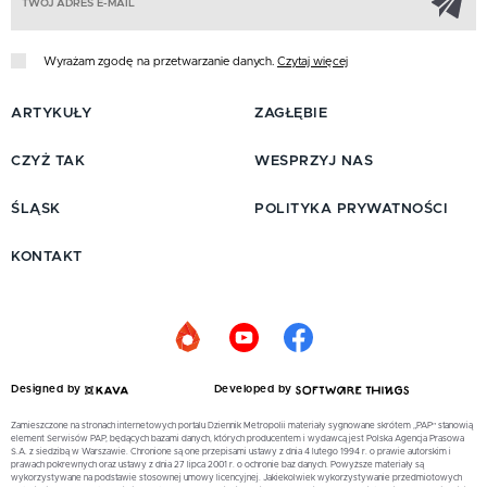
Wyrażam zgodę na przetwarzanie danych.
Czytaj więcej
ARTYKUŁY
ZAGŁĘBIE
CZYŻ TAK
WESPRZYJ NAS
ŚLĄSK
POLITYKA PRYWATNOŚCI
KONTAKT
Designed by
Developed by
Zamieszczone na stronach internetowych portalu Dziennik Metropolii materiały sygnowane skrótem „PAP” stanowią
element Serwisów PAP, będących bazami danych, których producentem i wydawcą jest Polska Agencja Prasowa
S.A. z siedzibą w Warszawie. Chronione są one przepisami ustawy z dnia 4 lutego 1994 r. o prawie autorskim i
prawach pokrewnych oraz ustawy z dnia 27 lipca 2001 r. o ochronie baz danych. Powyższe materiały są
wykorzystywane na podstawie stosownej umowy licencyjnej. Jakiekolwiek wykorzystywanie przedmiotowych