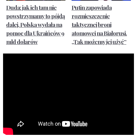
Duda: jak ich tam nie
Putin zapowiada
powstrzymamy to pójdą
rozmieszczenie
dalej. Polska wydała na
taktycznej broni
pomoc dla Ukraińców 9
atomowej na Białorusi.
mld dolarów
„Tak możemy jej użyć”