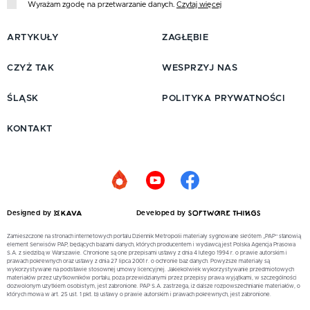
Wyrażam zgodę na przetwarzanie danych.
Czytaj więcej
ARTYKUŁY
ZAGŁĘBIE
CZYŻ TAK
WESPRZYJ NAS
ŚLĄSK
POLITYKA PRYWATNOŚCI
KONTAKT
Designed by
Developed by
Zamieszczone na stronach internetowych portalu Dziennik Metropolii materiały sygnowane skrótem „PAP” stanowią
element Serwisów PAP, będących bazami danych, których producentem i wydawcą jest Polska Agencja Prasowa
S.A. z siedzibą w Warszawie. Chronione są one przepisami ustawy z dnia 4 lutego 1994 r. o prawie autorskim i
prawach pokrewnych oraz ustawy z dnia 27 lipca 2001 r. o ochronie baz danych. Powyższe materiały są
wykorzystywane na podstawie stosownej umowy licencyjnej. Jakiekolwiek wykorzystywanie przedmiotowych
materiałów przez użytkowników portalu, poza przewidzianymi przez przepisy prawa wyjątkami, w szczególności
dozwolonym użytkiem osobistym, jest zabronione. PAP S.A. zastrzega, iż dalsze rozpowszechnianie materiałów, o
których mowa w art. 25 ust. 1 pkt. b) ustawy o prawie autorskim i prawach pokrewnych, jest zabronione.