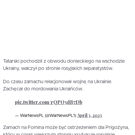
Tatarski pochodził z obwodu donieckiego na wschodzie
Ukrainy, walczył po stronie rosyjskich separatystów.
Do czasu zamachu relacjonował wojnę na Ukrainie.
Zachęcał do mordowania Ukraińców.
pic.twitter.com/rQPO3dB7Db
April 3, 2023
— WarNewsPL (@WarNewsPL1)
Zamach na Fomina może być ostrzeżeniem dla Prigożyna,
który w coraz większym stopniu krytykuje rosyjskie