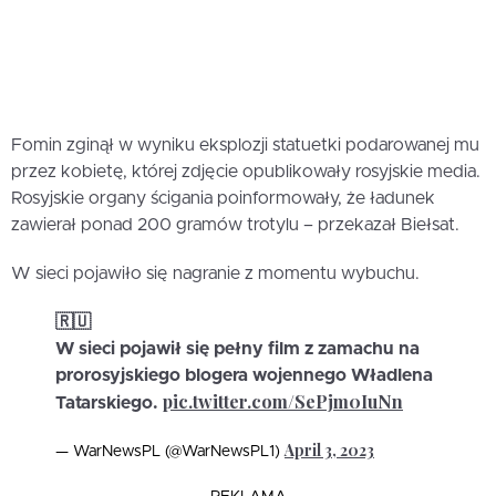
Fomin zginął w wyniku eksplozji statuetki podarowanej mu
przez kobietę, której zdjęcie opublikowały rosyjskie media.
Rosyjskie organy ścigania poinformowały, że ładunek
zawierał ponad 200 gramów trotylu – przekazał Biełsat.
W sieci pojawiło się nagranie z momentu wybuchu.
🇷🇺
W sieci pojawił się pełny film z zamachu na
prorosyjskiego blogera wojennego Władlena
pic.twitter.com/SePjm0IuNn
Tatarskiego.
April 3, 2023
— WarNewsPL (@WarNewsPL1)