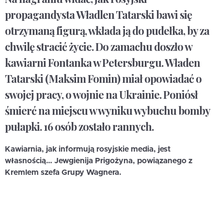
propagandysta Władlen Tatarski bawi się
otrzymaną figurą, wkłada ją do pudełka, by za
chwilę stracić życie. Do zamachu doszło w
kawiarni Fontanka w Petersburgu. Właden
Tatarski (Maksim Fomin) miał opowiadać o
swojej pracy, o wojnie na Ukrainie. Poniósł
śmierć na miejscu w wyniku wybuchu bomby
pułapki. 16 osób zostało rannych.
Kawiarnia, jak informują rosyjskie media, jest
własnością… Jewgienija Prigożyna, powiązanego z
Kremlem szefa Grupy Wagnera.