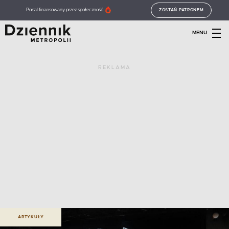
Portal finansowany przez społeczność
ZOSTAŃ PATRONEM
MENU
REKLAMA
ARTYKUŁY