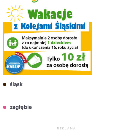
śląsk
zagłębie
REKLAMA