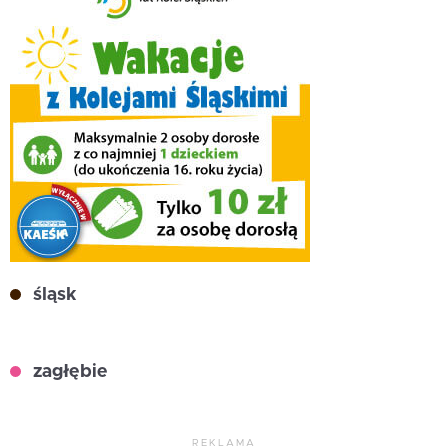
śląsk
zagłębie
REKLAMA