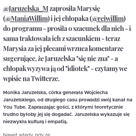
@Jaruzelska_M
zaprosiła Marysię
(
@ManiaWillim
) i jej chłopaka (
@reiwillim
)
do programu - prosiła o szacunek dla nich - i
sama traktowała ich z szacunkiem - teraz
Marysia za jej plecami wrzuca komentarze
sugerujące, że Jaruzelska "się nie zna" - a
chłopak wyzywa ją od "idiotek" - czytamy we
wpisie na Twitterze.
Monika Jaruzelska, córka generała Wojciecha
Jaruzelskiego, od długiego casu prowadzi swój kanał na
You Tube. Zapraszając gości, z którymi teoretycznie
trudno byłoby jej się dogadać. Jaruzelska wykazuje się
niezwykła kulturą i empatią.
Nawet wtedy, gdy ze...