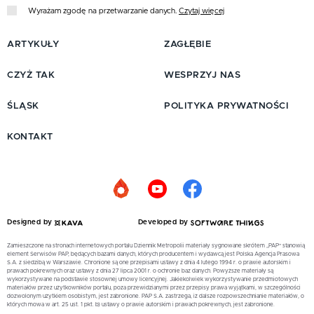
Wyrażam zgodę na przetwarzanie danych.
Czytaj więcej
ARTYKUŁY
ZAGŁĘBIE
CZYŻ TAK
WESPRZYJ NAS
ŚLĄSK
POLITYKA PRYWATNOŚCI
KONTAKT
Designed by
Developed by
Zamieszczone na stronach internetowych portalu Dziennik Metropolii materiały sygnowane skrótem „PAP” stanowią
element Serwisów PAP, będących bazami danych, których producentem i wydawcą jest Polska Agencja Prasowa
S.A. z siedzibą w Warszawie. Chronione są one przepisami ustawy z dnia 4 lutego 1994 r. o prawie autorskim i
prawach pokrewnych oraz ustawy z dnia 27 lipca 2001 r. o ochronie baz danych. Powyższe materiały są
wykorzystywane na podstawie stosownej umowy licencyjnej. Jakiekolwiek wykorzystywanie przedmiotowych
materiałów przez użytkowników portalu, poza przewidzianymi przez przepisy prawa wyjątkami, w szczególności
dozwolonym użytkiem osobistym, jest zabronione. PAP S.A. zastrzega, iż dalsze rozpowszechnianie materiałów, o
których mowa w art. 25 ust. 1 pkt. b) ustawy o prawie autorskim i prawach pokrewnych, jest zabronione.