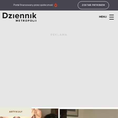
Portal finansowany przez społeczność
ZOSTAŃ PATRONEM
MENU
REKLAMA
ARTYKUŁY