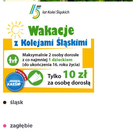
śląsk
zagłębie