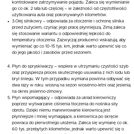
kontrolowane zatrzymywanie pojazdu. Zaleca się wymienianie
go co ok. 2 lata lub częściej – w zależności od częstotliwości
użytkowania auta oraz pokonywanych kilometrów.
3.Olej silnikowy – odpowiada za otoczenie i ochronę silnika
przed zużyciem, czyniąc jego pracę płynniejszą. Zimą zaleca
się stosowanie wariantu o odpowiedniej lepkości do
temperatury otoczenia. Zazwyczaj producenci wskazują, aby
wymieniać go co 10-15 tys. km, jednak warto upewnić się co
do jego jakości i zasobów przed sezonem.
Płyn do spryskiwaczy – wspiera w utrzymaniu czystości szyb
oraz przyspiesza proces skutecznego usuwania z nich lodu lub
brył śniegu. W tym przypadku wymiana powinna odbywać się
dwa razy w roku: wiosną na sezon wiosenno-letni oraz jesienią
na okres jesienno-zimowy.
Płyn wspomagający – odpowiada za układ kierowniczy
poprzez wytwarzanie ciśnienia tłoczenia do nośnika siły
obrotu. Dzięki niemu manewrowanie kierownicą jest
płynniejsze i mniej wymagające, a kierownica po skręcie
powraca do pierwotnego ułożenia. Zaleca się wymianę co ok.
60 tys. przebytych kilometrów, jednak warto upewnić się o