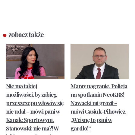
zobacz także
Nie ma takiej
Mamy nagranie. Policja
możliwości, by zabieg
na spotkaniu NeoKRS!
przeszczepu włosów się
Nawacki mi groził –
nie udał – mówi pani w
mówi Gasiuk-Pihowicz.
Kanale Sportowym.
„Wcisnę to pani w
Stanowski: nie ma?! W
gardło!”