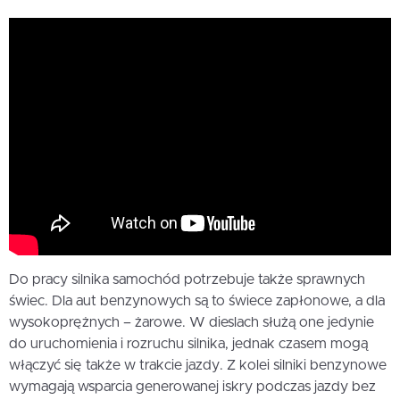
Do pracy silnika samochód potrzebuje także sprawnych
świec. Dla aut benzynowych są to świece zapłonowe, a dla
wysokoprężnych – żarowe. W dieslach służą one jedynie
do uruchomienia i rozruchu silnika, jednak czasem mogą
włączyć się także w trakcie jazdy. Z kolei silniki benzynowe
wymagają wsparcia generowanej iskry podczas jazdy bez