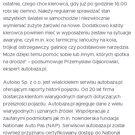
ostatnie, czego chce kierowca, gdy już po godzinie 16:00
robi się ciemno. Należy regularnie sprawdzać stan
wszystkich świateł w samochodzie i niezwłocznie
wymieniać zużyte żarówki na nowe. Dodatkowo każdy
kierowca powinien mieć w wyposażeniu zestaw na sytuacje
awaryjne, czyli m.in. koc termiczny, łańcuchy na koła,
trójkąt ostrzegawczy, gaśnicę czy podstawowe narzędzia.
Może dzięki temu pomóc sobie lub innym, których spotka
na drodze” – podsumowuje Przemysław Gąsiorowski,
ekspert autobaza.pl.
Autoiso Sp. z o.o. jest właścicielem serwisu autobaza.pl
oferującym raporty historii pojazdu. Od 20 lat firma
dostarcza klientom wiarygodnych danych dotyczących
przeszłości pojazdu. Autobaza.pl agreguje dane z wielu
wiarygodnych i uznanych źródeł. Współpracuje z
zaufanymi podmiotami jak m.in. holenderska fundacja
Nationale Auto Pas (NAP). Serwisowi autobaza.pl został
również przyznany certyfikowany dostęp do National