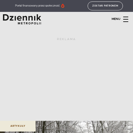
Portal finansowany przez społeczność
ZOSTAŃ PATRONEM
MENU
REKLAMA
ARTYKUŁY