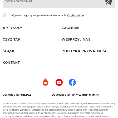
Wyrażam zgodę na przetwarzanie danych.
Czytaj więcej
ARTYKUŁY
ZAGŁĘBIE
CZYŻ TAK
WESPRZYJ NAS
ŚLĄSK
POLITYKA PRYWATNOŚCI
KONTAKT
Designed by
Developed by
Zamieszczone na stronach internetowych portalu Dziennik Metropolii materiały sygnowane skrótem „PAP” stanowią
element Serwisów PAP, będących bazami danych, których producentem i wydawcą jest Polska Agencja Prasowa
S.A. z siedzibą w Warszawie. Chronione są one przepisami ustawy z dnia 4 lutego 1994 r. o prawie autorskim i
prawach pokrewnych oraz ustawy z dnia 27 lipca 2001 r. o ochronie baz danych. Powyższe materiały są
wykorzystywane na podstawie stosownej umowy licencyjnej. Jakiekolwiek wykorzystywanie przedmiotowych