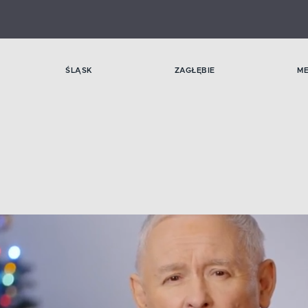
ŚLĄSK
ZAGŁĘBIE
M