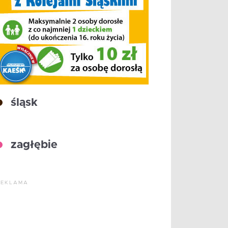
śląsk
zagłębie
REKLAMA